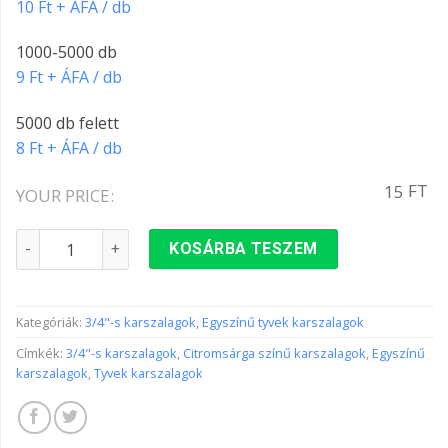
10 Ft + ÁFA / db
1000-5000 db
9 Ft + ÁFA / db
5000 db felett
8 Ft + ÁFA / db
FT
15
YOUR PRICE:
3/4"-s karszalag CITROMSÁRGA színben mennyiség
KOSÁRBA TESZEM
Kategóriák:
3/4"-s karszalagok
,
Egyszínű tyvek karszalagok
Címkék:
3/4"-s karszalagok
,
Citromsárga színű karszalagok
,
Egyszínű
karszalagok
,
Tyvek karszalagok