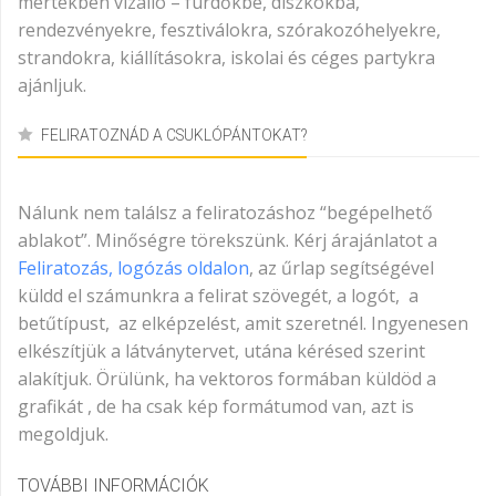
mértékben vízálló – fürdőkbe, diszkókba,
rendezvényekre, fesztiválokra, szórakozóhelyekre,
strandokra, kiállításokra, iskolai és céges partykra
ajánljuk.
FELIRATOZNÁD A CSUKLÓPÁNTOKAT?
Nálunk nem találsz a feliratozáshoz “begépelhető
ablakot”. Minőségre törekszünk. Kérj árajánlatot a
Feliratozás, logózás oldalon
, az űrlap segítségével
küldd el számunkra a felirat szövegét, a logót, a
betűtípust, az elképzelést, amit szeretnél. Ingyenesen
elkészítjük a látványtervet, utána kérésed szerint
alakítjuk. Örülünk, ha vektoros formában küldöd a
grafikát , de ha csak kép formátumod van, azt is
megoldjuk.
TOVÁBBI INFORMÁCIÓK