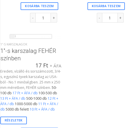
KOSÁRBA TESZEM
KOSÁRBA TESZEM
Szélesített vinyl csuklópánt CITROM színben mennyiség
1"-s karszalag CI
1″-S KARSZALAGOK
1″-s karszalag FEHÉR
színben
17
Ft
+ ÁFA
Eredeti, vízálló és sorszámozott, 3/4-
s, egyszínű tyvek karszalag az USA-
ból - No.1 minőségben. 25 mm x 250
mm méretben, FEHÉR színben.
50-
100 db
17 Ft + ÁFA / db
100-500 db
13 Ft + ÁFA / db
500-1000 db
12 Ft +
ÁFA / db
1000-5000 db
11 Ft + ÁFA /
db
5000 db felett
10 Ft + ÁFA / db
RÉSZLETEK