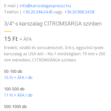
E-mail |
info@karszalagexpressz.hu
Telefon |
+36.20.344.24.45
vagy
+36.20.968.34.58
3/4″-s karszalag CITROMSÁRGA színben
15
Ft
+ ÁFA
Eredeti, vízálló és sorszámozott, 3/4-s, egyszínű tyvek
karszalag az USA-ból – No.1 minőségben. 19 mm x 250
mm méretben, CITROMSÁRGA színben.
50-100 db
15 Ft + ÁFA / db
100-500 db
11 Ft + ÁFA / db
500-1000 db