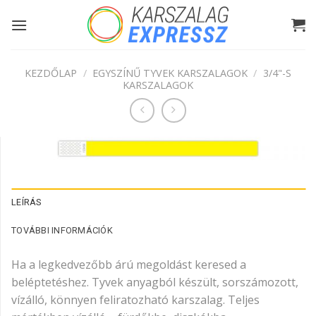
Skip
to
content
KEZDŐLAP
/
EGYSZÍNŰ TYVEK KARSZALAGOK
/
3/4"-S
KARSZALAGOK
LEÍRÁS
TOVÁBBI INFORMÁCIÓK
Ha a legkedvezőbb árú megoldást keresed a
beléptetéshez. Tyvek anyagból készült, sorszámozott,
vízálló, könnyen feliratozható karszalag. Teljes