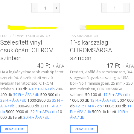
1"-s karszalag ZÖLD színben mennyiség
1"-s karszalag PIR
PLASTIC ÉS VINYL CSUKLÓPÁNTOK
1″-S KARSZALAGOK
Szélesített vinyl
1″-s karszalag
csuklópánt CITROM
CITROMSÁRGA
színben
színben
40
Ft
17
Ft
+ ÁFA
+ ÁF
Ha a legkényelmesebb csuklópántot
Eredeti, vízálló és sorszámozott, 3/4-
szeretnéd. A szélesített verzió
s, egyszínű tyvek karszalag az USA-
kiválóan feliratozható. CITROM
ból - No.1 minőségben. 25 mm x 250
színben.
100 db
40 Ft + ÁFA / db
200-
mm méretben, CITROMSÁRGA
400 db
39 Ft + ÁFA / db
500-900 db
színben.
50-100 db
17 Ft + ÁFA / db
38 Ft + ÁFA / db
1000-2900 db
35 Ft +
100-500 db
13 Ft + ÁFA / db
500-1000
ÁFA / db
3000-4900 db
33 Ft + ÁFA /
db
12 Ft + ÁFA / db
1000-5000 db
11
db
5000-9900 db
32 Ft + ÁFA / db
10
Ft + ÁFA / db
5000 db felett
10 Ft +
000 db felett
30 Ft + ÁFA / db
ÁFA / db
RÉSZLETEK
RÉSZLETEK