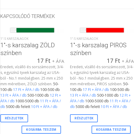
KAPCSOLÓDÓ TERMÉKEK
1″-S KARSZALAGOK
1″-S KARSZALAGOK
1″-s karszalag ZÖLD
1″-s karszalag PIROS
színben
színben
17
Ft
17
Ft
+ ÁFA
+ ÁF
Eredeti, vízálló és sorszámozott, 3/4-
Eredeti, vízálló és sorszámozott, 3/4-
s, egyszínű tyvek karszalag az USA-
s, egyszínű tyvek karszalag az USA-
ból - No.1 minőségben. 25 mm x 250
ból - No.1 minőségben. 25 mm x 250
mm méretben, ZÖLD színben.
50-
mm méretben, PIROS színben.
50-
100 db
17 Ft + ÁFA / db
100-500 db
100 db
17 Ft + ÁFA / db
100-500 db
13 Ft + ÁFA / db
500-1000 db
12 Ft +
13 Ft + ÁFA / db
500-1000 db
12 Ft +
ÁFA / db
1000-5000 db
11 Ft + ÁFA /
ÁFA / db
1000-5000 db
11 Ft + ÁFA /
db
5000 db felett
10 Ft + ÁFA / db
db
5000 db felett
10 Ft + ÁFA / db
RÉSZLETEK
RÉSZLETEK
KOSÁRBA TESZEM
KOSÁRBA TESZEM