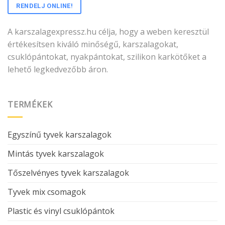
RENDELJ ONLINE!
A karszalagexpressz.hu célja, hogy a weben keresztül
értékesítsen kiváló minőségű, karszalagokat,
csuklópántokat, nyakpántokat, szilikon karkötőket a
lehető legkedvezőbb áron.
TERMÉKEK
Egyszínű tyvek karszalagok
Mintás tyvek karszalagok
Tőszelvényes tyvek karszalagok
Tyvek mix csomagok
Plastic és vinyl csuklópántok