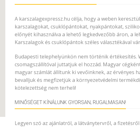
A karszalagexpressz.hu célja, hogy a weben keresztül
karszalagokat, csuklópántokat, nyakpántokat, szilik
előnyét kihasználva a lehető legkedvezőbb áron, a leh
Karszalagok és csuklópántok széles választékával vár
Budapesti telephelyünkön nem történik értékesítés
csomagszállítóval juttatjuk el hozzád. Magyar cégként 
magyar számlát állítunk ki vevőinknek, az érvényes 
bevalljuk és megfizetjük a környezetvédelmi termékdí
kötelezettség nem terheli!
MINŐSÉGET KÍNÁLUNK GYORSAN, RUGALMASAN!
Legyen szó az ajánlatról, a látványtervről, a fizetésről 