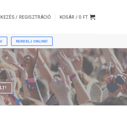
KEZÉS / REGISZTRÁCIÓ
KOSÁR /
0
FT
HU
RENDELJ ONLINE!
LT!