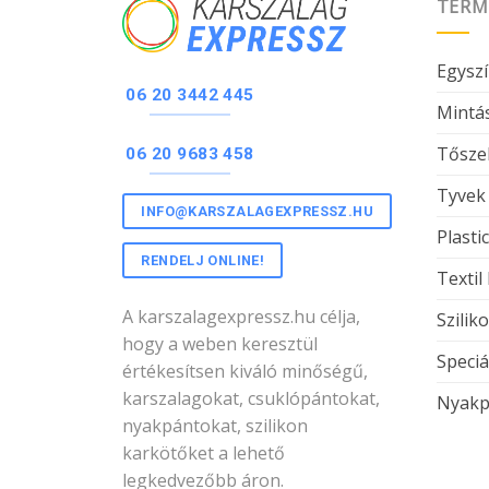
TERM
Egyszí
06 20 3442 445
Mintás
Tőszel
06 20 9683 458
Tyvek
INFO@KARSZALAGEXPRESSZ.HU
Plasti
RENDELJ ONLINE!
Textil
A karszalagexpressz.hu célja,
Szilik
hogy a weben keresztül
Speciá
értékesítsen kiváló minőségű,
karszalagokat, csuklópántokat,
Nyakp
nyakpántokat, szilikon
karkötőket a lehető
legkedvezőbb áron.