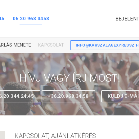
45
06 20 968 3458
BEJELENT
ÁRLÁS MENETE
KAPCSOLAT
INFO@KARSZALAGEXPRESSZ.
HÍVJ VAGY ÍRJ MOST!
6.20.344.24.45
+36.20.968.34.58
KÜLDJ E-MAI
KAPCSOLAT, AJÁNLATKÉRÉS