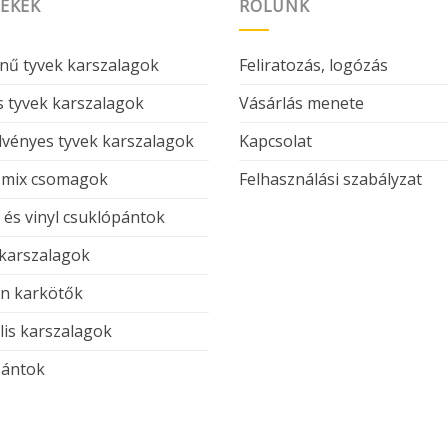
ÉKEK
RÓLUNK
nű tyvek karszalagok
Feliratozás, logózás
 tyvek karszalagok
Vásárlás menete
vényes tyvek karszalagok
Kapcsolat
 mix csomagok
Felhasználási szabályzat
c és vinyl csuklópántok
 karszalagok
on karkötők
lis karszalagok
ántok