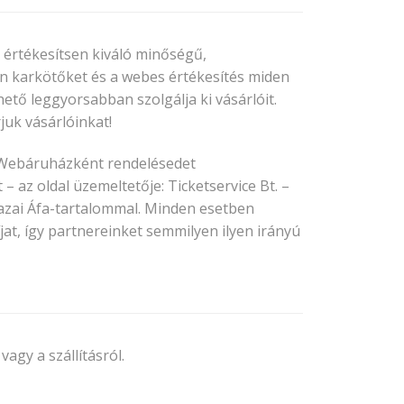
 értékesítsen kiváló minőségű,
on karkötőket és a webes értékesítés miden
ető leggyorsabban szolgálja ki vásárlóit.
juk vásárlóinkat!
. Webáruházként rendelésedet
– az oldal üzemeltetője: Ticketservice Bt. –
hazai Áfa-tartalommal. Minden esetben
jat, így partnereinket semmilyen ilyen irányú
vagy a szállításról.