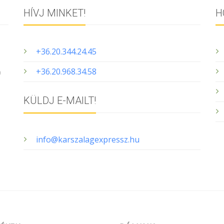
HÍVJ MINKET!
H
+36.20.344.24.45
+36.20.968.34.58
0
KÜLDJ E-MAILT!
info@karszalagexpressz.hu