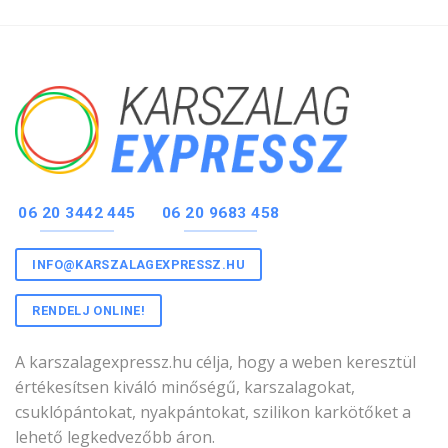
06 20 3442 445
06 20 9683 458
INFO@KARSZALAGEXPRESSZ.HU
RENDELJ ONLINE!
A karszalagexpressz.hu célja, hogy a weben keresztül
értékesítsen kiváló minőségű, karszalagokat,
csuklópántokat, nyakpántokat, szilikon karkötőket a
lehető legkedvezőbb áron.