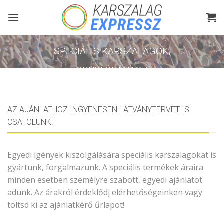
Skip
to
content
SPECIÁLIS KARSZALAGOK,
CSUKLÓPÁNTOK
AZ AJÁNLATHOZ INGYENESEN LÁTVÁNYTERVET IS
CSATOLUNK!
Egyedi igények kiszolgálására speciális karszalagokat is
gyártunk, forgalmazunk. A speciális termékek áraira
minden esetben személyre szabott, egyedi ajánlatot
adunk. Az árakról érdeklődj elérhetőségeinken vagy
töltsd ki az ajánlatkérő űrlapot!