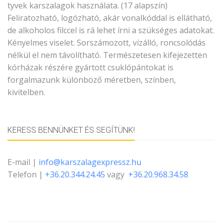
tyvek karszalagok használata. (17 alapszín)
Feliratozható, logózható, akár vonalkóddal is ellátható,
de alkoholos filccel is rá lehet írni a szükséges adatokat.
Kényelmes viselet. Sorszámozott, vízálló, roncsolódás
nélkül el nem távolítható. Természetesen kifejezetten
kórházak részére gyártott csuklópántokat is
forgalmazunk különböző méretben, színben,
kivitelben.
KERESS BENNÜNKET ÉS SEGÍTÜNK!
E-mail |
info@karszalagexpressz.hu
Telefon |
+36.20.344.24.45
vagy
+36.20.968.34.58