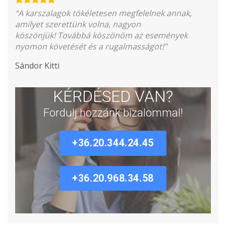
“A karszalagok tökéletesen megfelelnek annak,
amilyet szerettünk volna, nagyon
köszönjük! Továbbá köszönöm az események
nyomon követését és a rugalmasságot!”
Sándor Kitti
KÉRDÉSED VAN?
Fordulj hozzánk bizalommal!
+36.20.344.24.45
+36.20.968.34.58