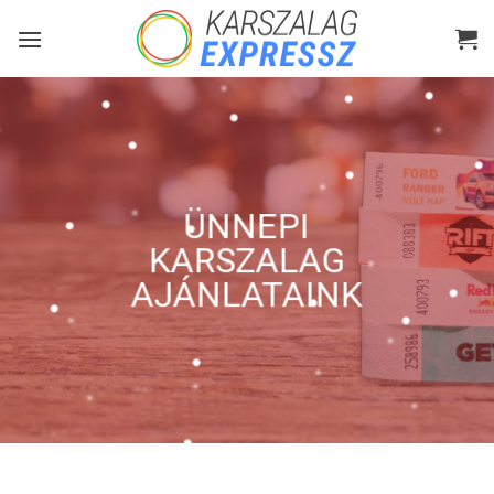
Skip
to
content
ÜNNEPI
KARSZALAG
AJÁNLATAINK