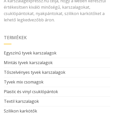
A karszalagexpressz.hu célja, hogy a weben keresztül
értékesítsen kiváló minőségű, karszalagokat,
csuklópántokat, nyakpántokat, szilikon karkötőket a
lehető legkedvezőbb áron.
TERMÉKEK
Egyszínű tyvek karszalagok
Mintás tyvek karszalagok
Tőszelvényes tyvek karszalagok
Tyvek mix csomagok
Plastic és vinyl csuklópántok
Textil karszalagok
Szilikon karkötők