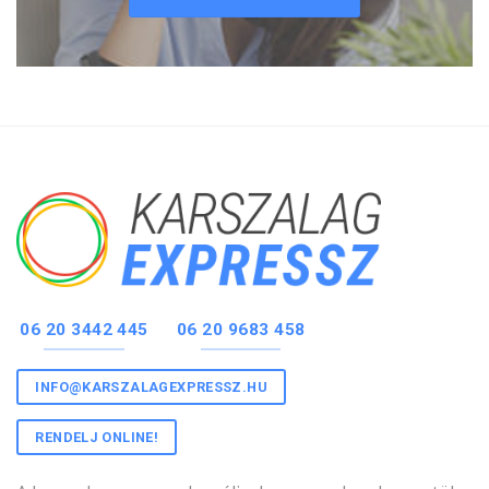
06 20 3442 445
06 20 9683 458
INFO@KARSZALAGEXPRESSZ.HU
RENDELJ ONLINE!