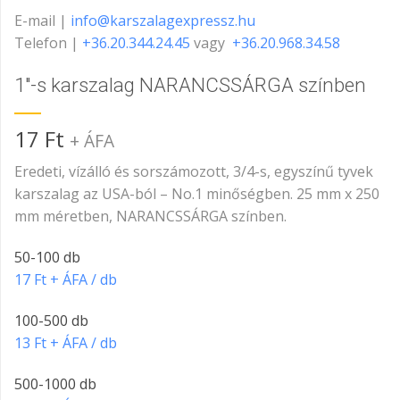
E-mail |
info@karszalagexpressz.hu
Telefon |
+36.20.344.24.45
vagy
+36.20.968.34.58
1″-s karszalag NARANCSSÁRGA színben
17
Ft
+ ÁFA
Eredeti, vízálló és sorszámozott, 3/4-s, egyszínű tyvek
karszalag az USA-ból – No.1 minőségben. 25 mm x 250
mm méretben, NARANCSSÁRGA színben.
50-100 db
17 Ft + ÁFA / db
100-500 db
13 Ft + ÁFA / db
500-1000 db