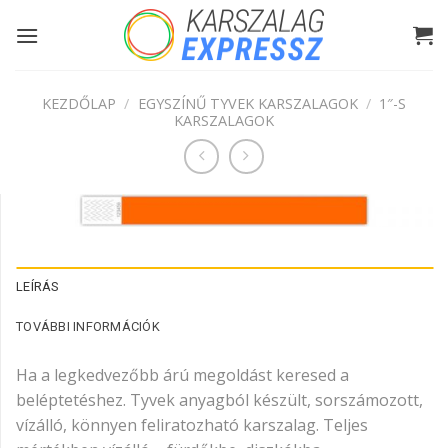
Skip
to
content
KEZDŐLAP
/
EGYSZÍNŰ TYVEK KARSZALAGOK
/
1″-S
KARSZALAGOK
LEÍRÁS
TOVÁBBI INFORMÁCIÓK
Ha a legkedvezőbb árú megoldást keresed a
beléptetéshez. Tyvek anyagból készült, sorszámozott,
vízálló, könnyen feliratozható karszalag. Teljes