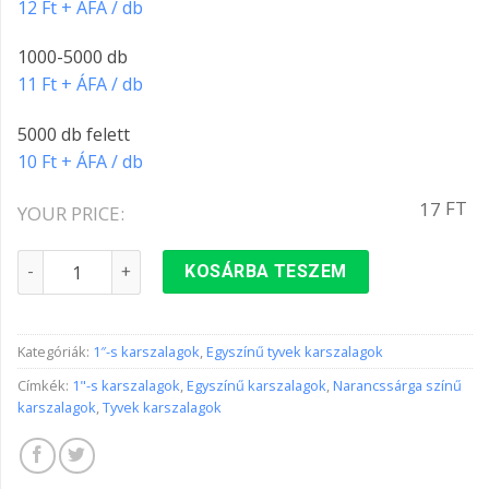
12 Ft + ÁFA / db
1000-5000 db
11 Ft + ÁFA / db
5000 db felett
10 Ft + ÁFA / db
FT
17
YOUR PRICE:
1"-s karszalag NARANCSSÁRGA színben mennyiség
KOSÁRBA TESZEM
Kategóriák:
1″-s karszalagok
,
Egyszínű tyvek karszalagok
Címkék:
1"-s karszalagok
,
Egyszínű karszalagok
,
Narancssárga színű
karszalagok
,
Tyvek karszalagok