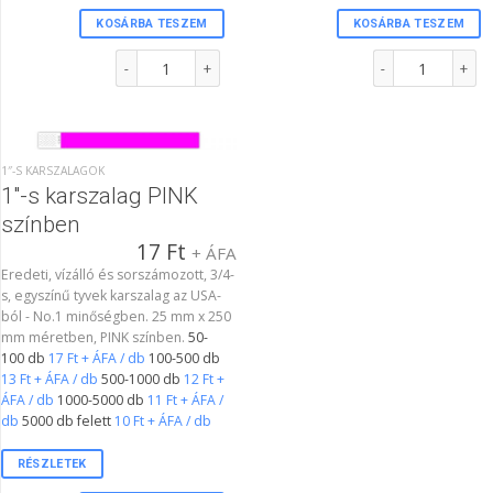
KOSÁRBA TESZEM
KOSÁRBA TESZEM
1"-s karszalag FEHÉR színben mennyiség
1"-s karszalag PIR
1″-S KARSZALAGOK
1″-s karszalag PINK
színben
17
Ft
+ ÁFA
Eredeti, vízálló és sorszámozott, 3/4-
s, egyszínű tyvek karszalag az USA-
ból - No.1 minőségben. 25 mm x 250
mm méretben, PINK színben.
50-
100 db
17 Ft + ÁFA / db
100-500 db
13 Ft + ÁFA / db
500-1000 db
12 Ft +
ÁFA / db
1000-5000 db
11 Ft + ÁFA /
db
5000 db felett
10 Ft + ÁFA / db
RÉSZLETEK