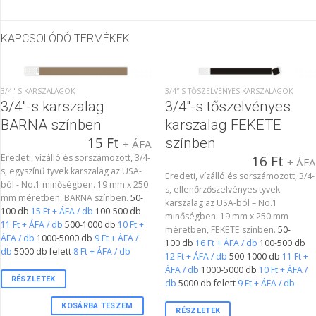
KAPCSOLÓDÓ TERMÉKEK
3/4"-S KARSZALAGOK
3/4″-S TŐSZELVÉNYES KARSZALAGOK
3/4″-s karszalag
3/4″-s tőszelvényes
BARNA színben
karszalag FEKETE
15
Ft
színben
+ ÁFA
Eredeti, vízálló és sorszámozott, 3/4-
16
Ft
+ ÁF
s, egyszínű tyvek karszalag az USA-
Eredeti, vízálló és sorszámozott, 3/4-
ból - No.1 minőségben. 19 mm x 250
s, ellenőrzőszelvényes tyvek
mm méretben, BARNA színben.
50-
karszalag az USA-ból – No.1
100 db
15 Ft + ÁFA / db
100-500 db
minőségben. 19 mm x 250 mm
11 Ft + ÁFA / db
500-1000 db
10 Ft +
méretben, FEKETE színben.
50-
ÁFA / db
1000-5000 db
9 Ft + ÁFA /
100 db
16 Ft + ÁFA / db
100-500 db
db
5000 db felett
8 Ft + ÁFA / db
12 Ft + ÁFA / db
500-1000 db
11 Ft +
ÁFA / db
1000-5000 db
10 Ft + ÁFA /
RÉSZLETEK
db
5000 db felett
9 Ft + ÁFA / db
KOSÁRBA TESZEM
RÉSZLETEK