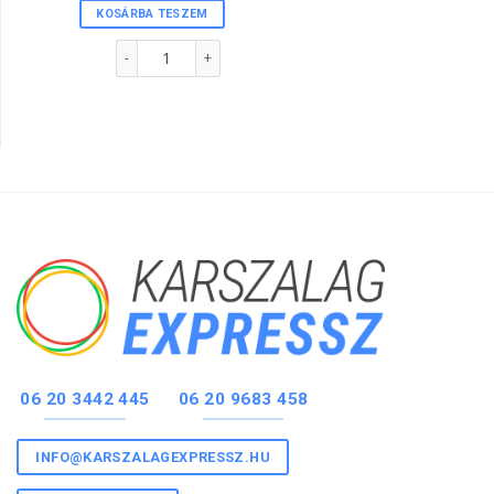
KOSÁRBA TESZEM
1"-s karszalag PINK színben mennyiség
06 20 3442 445
06 20 9683 458
INFO@KARSZALAGEXPRESSZ.HU