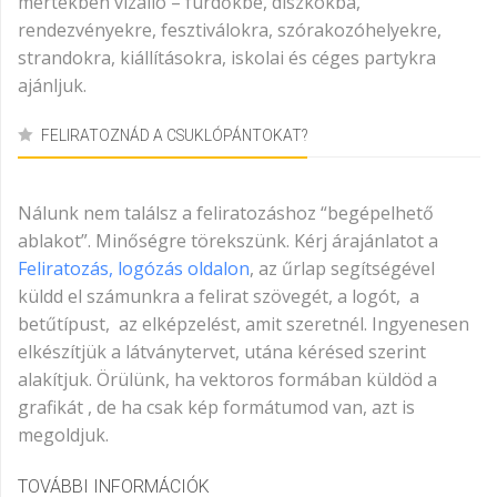
mértékben vízálló – fürdőkbe, diszkókba,
rendezvényekre, fesztiválokra, szórakozóhelyekre,
strandokra, kiállításokra, iskolai és céges partykra
ajánljuk.
FELIRATOZNÁD A CSUKLÓPÁNTOKAT?
Nálunk nem találsz a feliratozáshoz “begépelhető
ablakot”. Minőségre törekszünk. Kérj árajánlatot a
Feliratozás, logózás oldalon
, az űrlap segítségével
küldd el számunkra a felirat szövegét, a logót, a
betűtípust, az elképzelést, amit szeretnél. Ingyenesen
elkészítjük a látványtervet, utána kérésed szerint
alakítjuk. Örülünk, ha vektoros formában küldöd a
grafikát , de ha csak kép formátumod van, azt is
megoldjuk.
TOVÁBBI INFORMÁCIÓK