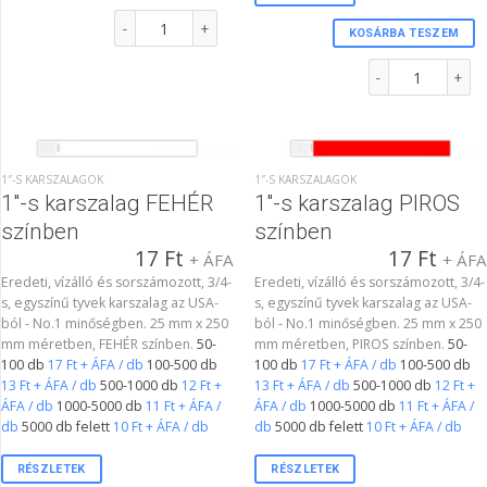
3/4"-s karszalag BARNA színben mennyiség
KOSÁRBA TESZEM
3/4"-s tőszelvénye
1″-S KARSZALAGOK
1″-S KARSZALAGOK
1″-s karszalag FEHÉR
1″-s karszalag PIROS
színben
színben
17
Ft
17
Ft
+ ÁFA
+ ÁF
Eredeti, vízálló és sorszámozott, 3/4-
Eredeti, vízálló és sorszámozott, 3/4-
s, egyszínű tyvek karszalag az USA-
s, egyszínű tyvek karszalag az USA-
ból - No.1 minőségben. 25 mm x 250
ból - No.1 minőségben. 25 mm x 250
mm méretben, FEHÉR színben.
50-
mm méretben, PIROS színben.
50-
100 db
17 Ft + ÁFA / db
100-500 db
100 db
17 Ft + ÁFA / db
100-500 db
13 Ft + ÁFA / db
500-1000 db
12 Ft +
13 Ft + ÁFA / db
500-1000 db
12 Ft +
ÁFA / db
1000-5000 db
11 Ft + ÁFA /
ÁFA / db
1000-5000 db
11 Ft + ÁFA /
db
5000 db felett
10 Ft + ÁFA / db
db
5000 db felett
10 Ft + ÁFA / db
RÉSZLETEK
RÉSZLETEK