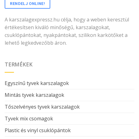
RENDELJ ONLINE!
A karszalagexpressz.hu célja, hogy a weben keresztül
értékesítsen kiváló minőségű, karszalagokat,
csuklópántokat, nyakpántokat, szilikon karkötőket a
lehető legkedvezőbb áron.
TERMÉKEK
Egyszínű tyvek karszalagok
Mintás tyvek karszalagok
Tőszelvényes tyvek karszalagok
Tyvek mix csomagok
Plastic és vinyl csuklópántok