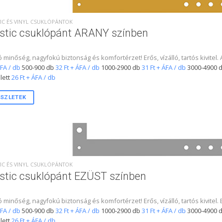
IC ÉS VINYL CSUKLÓPÁNTOK
stic csuklópánt ARANY színben
ó minőség, nagyfokú biztonság és komfortérzet! Erős, vízálló, tartós kivitel
ÁFA / db
500-900 db
32 Ft + ÁFA / db
1000-2900 db
31 Ft + ÁFA / db
3000-4900 
lett
26 Ft + ÁFA / db
SZLETEK
IC ÉS VINYL CSUKLÓPÁNTOK
stic csuklópánt EZÜST színben
ó minőség, nagyfokú biztonság és komfortérzet! Erős, vízálló, tartós kivitel
ÁFA / db
500-900 db
32 Ft + ÁFA / db
1000-2900 db
31 Ft + ÁFA / db
3000-4900 
lett
26 Ft + ÁFA / db