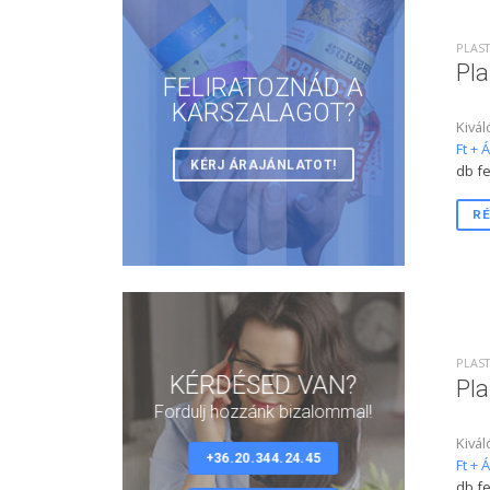
PLAST
Pla
FELIRATOZNÁD A
KARSZALAGOT?
Kivál
Ft + 
KÉRJ ÁRAJÁNLATOT!
db fe
RÉ
PLAST
KÉRDÉSED VAN?
Pla
Fordulj hozzánk bizalommal!
Kivál
+36.20.344.24.45
Ft + 
db fe