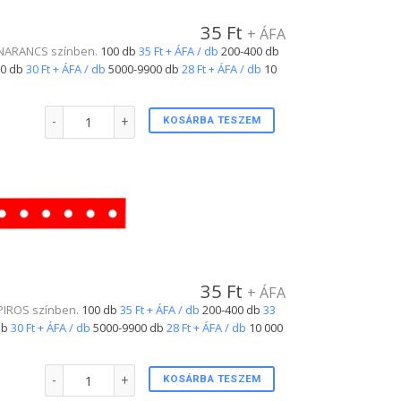
35
Ft
+ ÁFA
l. NARANCS színben.
100 db
35 Ft + ÁFA / db
200-400 db
0 db
30 Ft + ÁFA / db
5000-9900 db
28 Ft + ÁFA / db
10
Plastic csuklópánt NARANCS színben mennyiség
KOSÁRBA TESZEM
35
Ft
+ ÁFA
. PIROS színben.
100 db
35 Ft + ÁFA / db
200-400 db
33
db
30 Ft + ÁFA / db
5000-9900 db
28 Ft + ÁFA / db
10 000
Plastic csuklópánt PIROS színben mennyiség
KOSÁRBA TESZEM