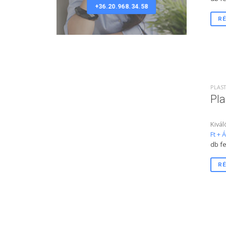
+36.20.968.34.58
RÉ
PLAST
Pla
Kivál
Ft + 
db fe
RÉ