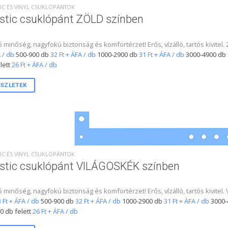
IC ÉS VINYL CSUKLÓPÁNTOK
stic csuklópánt ZÖLD színben
ó minőség, nagyfokú biztonság és komfortérzet! Erős, vízálló, tartós kivitel
 / db
500-900 db
32 Ft + ÁFA / db
1000-2900 db
31 Ft + ÁFA / db
3000-4900 db
lett
26 Ft + ÁFA / db
SZLETEK
IC ÉS VINYL CSUKLÓPÁNTOK
stic csuklópánt VILÁGOSKÉK színben
ó minőség, nagyfokú biztonság és komfortérzet! Erős, vízálló, tartós kivite
 Ft + ÁFA / db
500-900 db
32 Ft + ÁFA / db
1000-2900 db
31 Ft + ÁFA / db
3000-
0 db felett
26 Ft + ÁFA / db