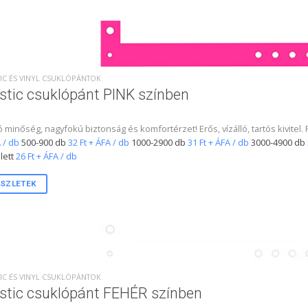
IC ÉS VINYL CSUKLÓPÁNTOK
stic csuklópánt PINK színben
ó minőség, nagyfokú biztonság és komfortérzet! Erős, vízálló, tartós kivitel.
 / db
500-900 db
32 Ft + ÁFA / db
1000-2900 db
31 Ft + ÁFA / db
3000-4900 db
lett
26 Ft + ÁFA / db
SZLETEK
IC ÉS VINYL CSUKLÓPÁNTOK
stic csuklópánt FEHÉR színben