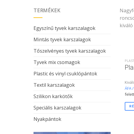
TERMÉKEK
Nagyfo
roncso
kiváló
Egyszínű tyvek karszalagok
Mintás tyvek karszalagok
Tőszelvényes tyvek karszalagok
PLAST
Tyvek mix csomagok
Pla
Plastic és vinyl csuklópántok
Kivál
Textil karszalagok
ÁFA /
felet
Szilikon karkötők
RÉ
Speciális karszalagok
Nyakpántok