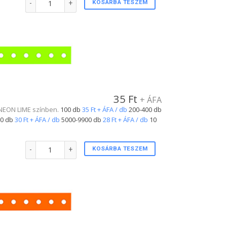
KOSÁRBA TESZEM
35
Ft
+ ÁFA
l. NEON LIME színben.
100 db
35 Ft + ÁFA / db
200-400 db
0 db
30 Ft + ÁFA / db
5000-9900 db
28 Ft + ÁFA / db
10
Plastic csuklópánt NEON LIME színben mennyiség
KOSÁRBA TESZEM