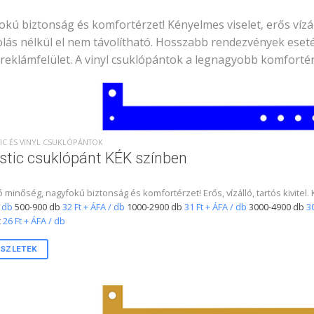
kú biztonság és komfortérzet! Kényelmes viselet, erős vízáll
lás nélkül el nem távolítható. Hosszabb rendezvények esetén 
 reklámfelület. A vinyl csuklópántok a legnagyobb komfortér
IC ÉS VINYL CSUKLÓPÁNTOK
stic csuklópánt KÉK színben
ó minőség, nagyfokú biztonság és komfortérzet! Erős, vízálló, tartós kivitel
 db
500-900 db
32 Ft + ÁFA / db
1000-2900 db
31 Ft + ÁFA / db
3000-4900 db
30
t
26 Ft + ÁFA / db
SZLETEK