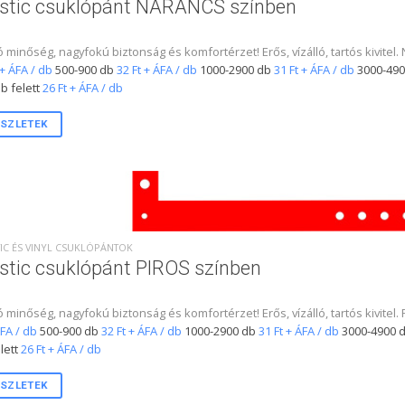
astic csuklópánt NARANCS színben
ó minőség, nagyfokú biztonság és komfortérzet! Erős, vízálló, tartós kivite
 + ÁFA / db
500-900 db
32 Ft + ÁFA / db
1000-2900 db
31 Ft + ÁFA / db
3000-490
b felett
26 Ft + ÁFA / db
SZLETEK
IC ÉS VINYL CSUKLÓPÁNTOK
stic csuklópánt PIROS színben
ó minőség, nagyfokú biztonság és komfortérzet! Erős, vízálló, tartós kivitel
ÁFA / db
500-900 db
32 Ft + ÁFA / db
1000-2900 db
31 Ft + ÁFA / db
3000-4900 
lett
26 Ft + ÁFA / db
SZLETEK