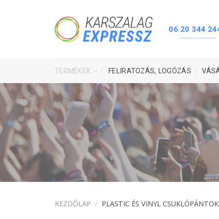
Skip
to
content
06 20 344 24
TERMÉKEK
FELIRATOZÁS, LOGÓZÁS
VÁS
KEZDŐLAP
/
PLASTIC ÉS VINYL CSUKLÓPÁNTOK