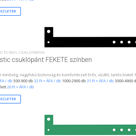
SZLETEK
IC ÉS VINYL CSUKLÓPÁNTOK
stic csuklópánt FEKETE színben
ó minőség, nagyfokú biztonság és komfortérzet! Erős, vízálló, tartós kivitel
ÁFA / db
500-900 db
32 Ft + ÁFA / db
1000-2900 db
31 Ft + ÁFA / db
3000-4900 
lett
26 Ft + ÁFA / db
SZLETEK