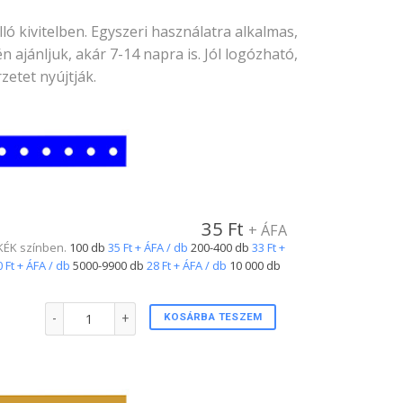
ó kivitelben. Egyszeri használatra alkalmas,
ajánljuk, akár 7-14 napra is. Jól logózható,
zetet nyújtják.
35
Ft
+ ÁFA
. KÉK színben.
100 db
35 Ft + ÁFA / db
200-400 db
33 Ft +
 Ft + ÁFA / db
5000-9900 db
28 Ft + ÁFA / db
10 000 db
Plastic csuklópánt KÉK színben mennyiség
KOSÁRBA TESZEM