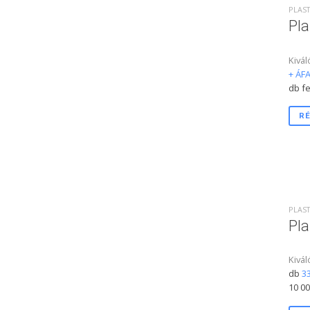
PLAST
Pla
Kivál
+ ÁFA
db fe
RÉ
PLAST
Pla
Kivál
db
33
10 00