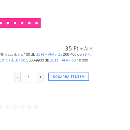
35
Ft
+ ÁFA
 PINK színben.
100 db
35 Ft + ÁFA / db
200-400 db
33 Ft
30 Ft + ÁFA / db
5000-9900 db
28 Ft + ÁFA / db
10 000
Plastic csuklópánt PINK színben mennyiség
KOSÁRBA TESZEM