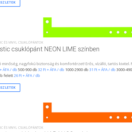
SZLETEK
IC ÉS VINYL CSUKLÓPÁNTOK
stic csuklópánt NEON LIME színben
ó minőség, nagyfokú biztonság és komfortérzet! Erős, vízálló, tartós kivite
 + ÁFA / db
500-900 db
32 Ft + ÁFA / db
1000-2900 db
31 Ft + ÁFA / db
3000-490
b felett
26 Ft + ÁFA / db
SZLETEK
IC ÉS VINYL CSUKLÓPÁNTOK