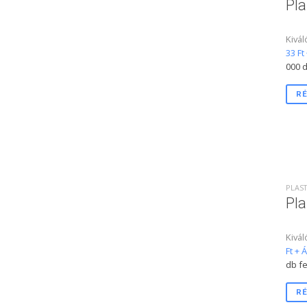
Pl
Kivál
33 Ft
000 d
RÉ
PLAST
Pla
Kivál
Ft + 
db fe
RÉ