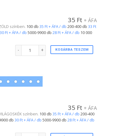
35
Ft
+ ÁFA
. ZÖLD színben.
100 db
35 Ft + ÁFA / db
200-400 db
33 Ft
30 Ft + ÁFA / db
5000-9900 db
28 Ft + ÁFA / db
10 000
Plastic csuklópánt ZÖLD színben mennyiség
KOSÁRBA TESZEM
35
Ft
+ ÁFA
l. VILÁGOSKÉK színben.
100 db
35 Ft + ÁFA / db
200-400
4900 db
30 Ft + ÁFA / db
5000-9900 db
28 Ft + ÁFA / db
Plastic csuklópánt VILÁGOSKÉK színben mennyiség