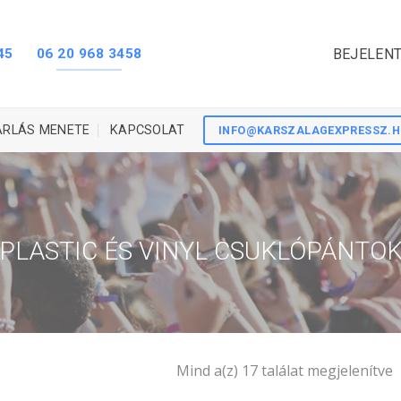
45
06 20 968 3458
BEJELENT
ÁRLÁS MENETE
KAPCSOLAT
INFO@KARSZALAGEXPRESSZ.
PLASTIC ÉS VINYL CSUKLÓPÁNTO
Mind a(z) 17 találat megjelenítve