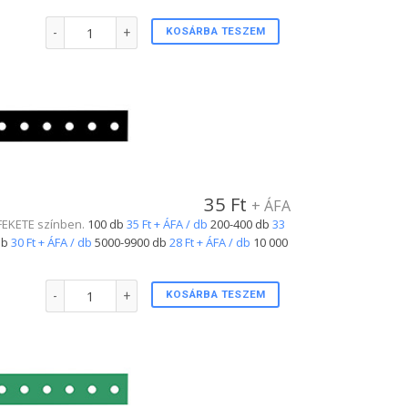
Plastic csuklópánt EZÜST színben mennyiség
KOSÁRBA TESZEM
35
Ft
+ ÁFA
. FEKETE színben.
100 db
35 Ft + ÁFA / db
200-400 db
33
db
30 Ft + ÁFA / db
5000-9900 db
28 Ft + ÁFA / db
10 000
Plastic csuklópánt FEKETE színben mennyiség
KOSÁRBA TESZEM