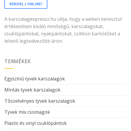
RENDELJ ONLINE!
A karszalagexpressz.hu célja, hogy a weben keresztül
értékesítsen kiváló minőségű, karszalagokat,
csuklópántokat, nyakpántokat, szilikon karkötőket a
lehető legkedvezőbb áron.
TERMÉKEK
Egyszínű tyvek karszalagok
Mintás tyvek karszalagok
Tőszelvényes tyvek karszalagok
Tyvek mix csomagok
Plastic és vinyl csuklópántok