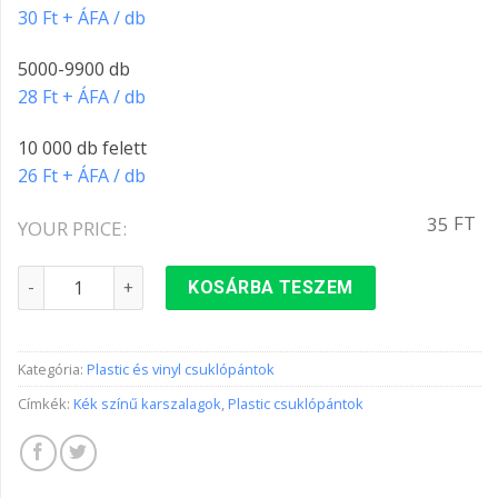
30 Ft + ÁFA / db
5000-9900 db
28 Ft + ÁFA / db
10 000 db felett
26 Ft + ÁFA / db
FT
35
YOUR PRICE:
Plastic csuklópánt KÉK színben mennyiség
KOSÁRBA TESZEM
Kategória:
Plastic és vinyl csuklópántok
Címkék:
Kék színű karszalagok
,
Plastic csuklópántok