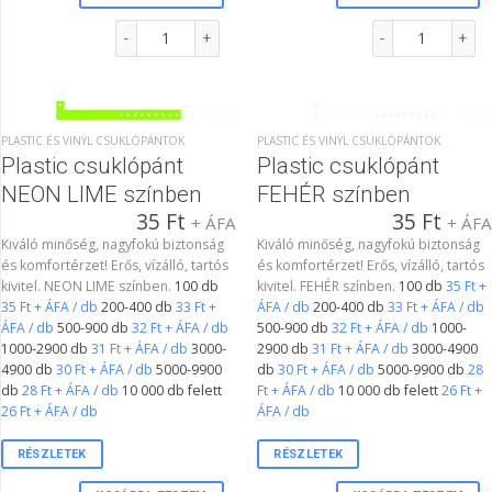
Plastic csuklópánt ARANY színben mennyiség
Plastic csuklópánt
PLASTIC ÉS VINYL CSUKLÓPÁNTOK
PLASTIC ÉS VINYL CSUKLÓPÁNTOK
Plastic csuklópánt
Plastic csuklópánt
NEON LIME színben
FEHÉR színben
35
Ft
35
Ft
+ ÁFA
+ ÁF
Kiváló minőség, nagyfokú biztonság
Kiváló minőség, nagyfokú biztonság
és komfortérzet! Erős, vízálló, tartós
és komfortérzet! Erős, vízálló, tartós
kivitel. NEON LIME színben.
100 db
kivitel. FEHÉR színben.
100 db
35 Ft +
35 Ft + ÁFA / db
200-400 db
33 Ft +
ÁFA / db
200-400 db
33 Ft + ÁFA / db
ÁFA / db
500-900 db
32 Ft + ÁFA / db
500-900 db
32 Ft + ÁFA / db
1000-
1000-2900 db
31 Ft + ÁFA / db
3000-
2900 db
31 Ft + ÁFA / db
3000-4900
4900 db
30 Ft + ÁFA / db
5000-9900
db
30 Ft + ÁFA / db
5000-9900 db
28
db
28 Ft + ÁFA / db
10 000 db felett
Ft + ÁFA / db
10 000 db felett
26 Ft +
26 Ft + ÁFA / db
ÁFA / db
RÉSZLETEK
RÉSZLETEK