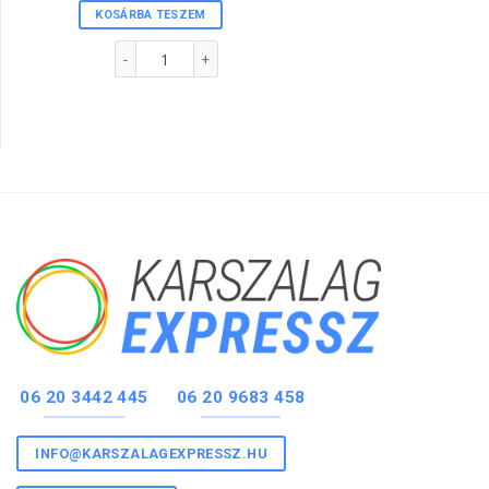
KOSÁRBA TESZEM
Plastic csuklópánt FEKETE színben mennyiség
06 20 3442 445
06 20 9683 458
INFO@KARSZALAGEXPRESSZ.HU