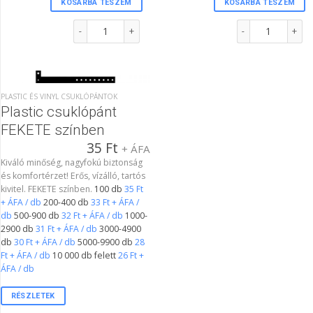
KOSÁRBA TESZEM
KOSÁRBA TESZEM
Plastic csuklópánt NEON LIME színben mennyiség
Plastic csuklópánt
PLASTIC ÉS VINYL CSUKLÓPÁNTOK
Plastic csuklópánt
FEKETE színben
35
Ft
+ ÁFA
Kiváló minőség, nagyfokú biztonság
és komfortérzet! Erős, vízálló, tartós
kivitel. FEKETE színben.
100 db
35 Ft
+ ÁFA / db
200-400 db
33 Ft + ÁFA /
db
500-900 db
32 Ft + ÁFA / db
1000-
2900 db
31 Ft + ÁFA / db
3000-4900
db
30 Ft + ÁFA / db
5000-9900 db
28
Ft + ÁFA / db
10 000 db felett
26 Ft +
ÁFA / db
RÉSZLETEK