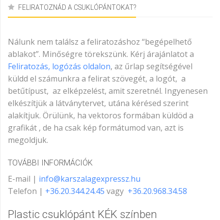
FELIRATOZNÁD A CSUKLÓPÁNTOKAT?
Nálunk nem találsz a feliratozáshoz “begépelhető
ablakot”. Minőségre törekszünk. Kérj árajánlatot a
Feliratozás, logózás oldalon
, az űrlap segítségével
küldd el számunkra a felirat szövegét, a logót, a
betűtípust, az elképzelést, amit szeretnél. Ingyenesen
elkészítjük a látványtervet, utána kérésed szerint
alakítjuk. Örülünk, ha vektoros formában küldöd a
grafikát , de ha csak kép formátumod van, azt is
megoldjuk.
TOVÁBBI INFORMÁCIÓK
E-mail |
info@karszalagexpressz.hu
Telefon |
+36.20.344.24.45
vagy
+36.20.968.34.58
Plastic csuklópánt KÉK színben