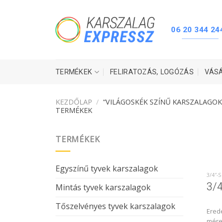
Skip
to
content
06 20 344 24
TERMÉKEK
FELIRATOZÁS, LOGÓZÁS
VÁS
KEZDŐLAP
/
“VILÁGOSKÉK SZÍNŰ KARSZALAGOK
TERMÉKEK
TERMÉKEK
Egyszínű tyvek karszalagok
3/4″-
3/4
Mintás tyvek karszalagok
Tőszelvényes tyvek karszalagok
Erede
mére