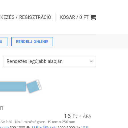
KEZÉS / REGISZTRÁCIÓ
KOSÁR /
0
FT
HU
RENDELJ ONLINE!
en
16
Ft
+ ÁFA
z USA-ból – No.1 minőségben. 19 mm x 250 mm
A / db
500-1000 db
11 Ft + ÁFA / db
1000-5000 db
10 Ft