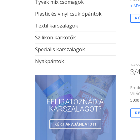
Tyvek mix csomagok
+ ÁFA
Plastic és vinyl csuklópántok
RÉ
Textil karszalagok
Szilikon karkötők
Speciális karszalagok
Nyakpántok
3/4"-
3/4
Erede
VILÁ
5000 
FELIRATOZNÁD A
KARSZALAGOT?
RÉ
KÉRJ ÁRAJÁNLATOT!