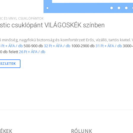
IC ÉS VINYL CSUKLÓPÁNTOK
stic csuklópánt VILÁGOSKÉK színben
ó minőség, nagyfokú biztonság és komfortérzet! Erős, vízálló, tartós kivite
 Ft + ÁFA / db
500-900 db
32 Ft + ÁFA / db
1000-2900 db
31 Ft + ÁFA / db
3000-
0 db felett
26 Ft + ÁFA / db
SZLETEK
ÉKEK
RÓLUNK