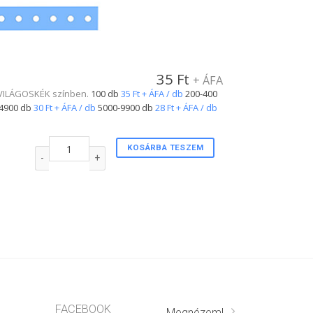
35
Ft
+ ÁFA
l. VILÁGOSKÉK színben.
100 db
35 Ft + ÁFA / db
200-400
4900 db
30 Ft + ÁFA / db
5000-9900 db
28 Ft + ÁFA / db
Plastic csuklópánt VILÁGOSKÉK színben mennyiség
KOSÁRBA TESZEM
FACEBOOK
Megnézem!