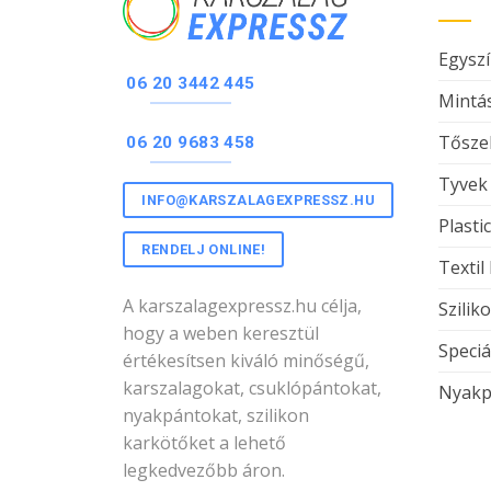
Egyszí
06 20 3442 445
Mintás
Tőszel
06 20 9683 458
Tyvek
INFO@KARSZALAGEXPRESSZ.HU
Plasti
RENDELJ ONLINE!
Textil
A karszalagexpressz.hu célja,
Szilik
hogy a weben keresztül
Speciá
értékesítsen kiváló minőségű,
karszalagokat, csuklópántokat,
Nyakp
nyakpántokat, szilikon
karkötőket a lehető
legkedvezőbb áron.