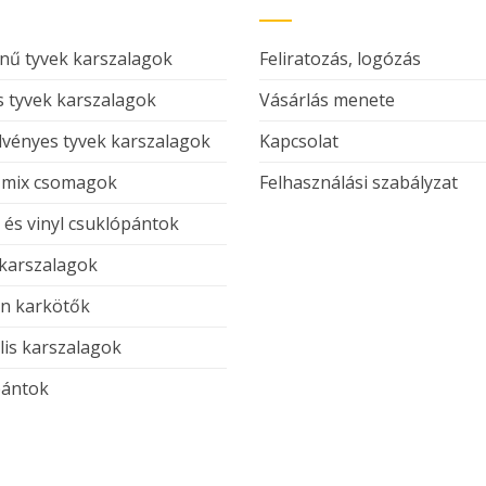
nű tyvek karszalagok
Feliratozás, logózás
 tyvek karszalagok
Vásárlás menete
vényes tyvek karszalagok
Kapcsolat
 mix csomagok
Felhasználási szabályzat
c és vinyl csuklópántok
 karszalagok
on karkötők
lis karszalagok
ántok