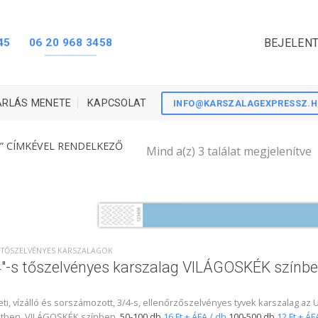
45
06 20 968 3458
BEJELENT
ÁRLÁS MENETE
KAPCSOLAT
INFO@KARSZALAGEXPRESSZ.
” CÍMKÉVEL RENDELKEZŐ
Mind a(z) 3 találat megjelenítve
S TŐSZELVÉNYES KARSZALAGOK
″-s tőszelvényes karszalag VILÁGOSKÉK színb
ti, vízálló és sorszámozott, 3/4-s, ellenőrzőszelvényes tyvek karszalag a
tben, VILÁGOSKÉK színben.
50-100 db
16 Ft + ÁFA / db
100-500 db
12 Ft + ÁF