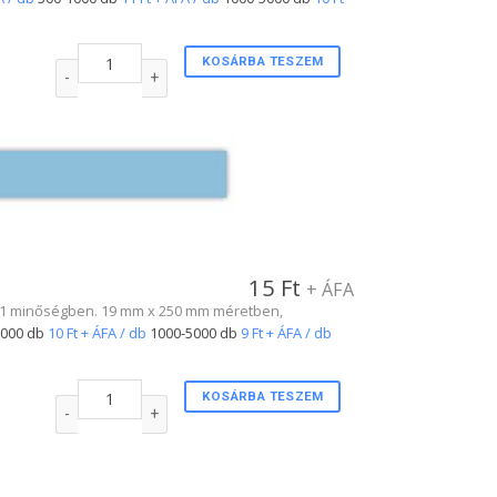
3/4"-s tőszelvényes karszalag VILÁGOSKÉK színben mennyiség
KOSÁRBA TESZEM
15
Ft
+ ÁFA
 No.1 minőségben. 19 mm x 250 mm méretben,
1000 db
10 Ft + ÁFA / db
1000-5000 db
9 Ft + ÁFA / db
3/4"-s karszalag VILÁGOSKÉK színben mennyiség
KOSÁRBA TESZEM