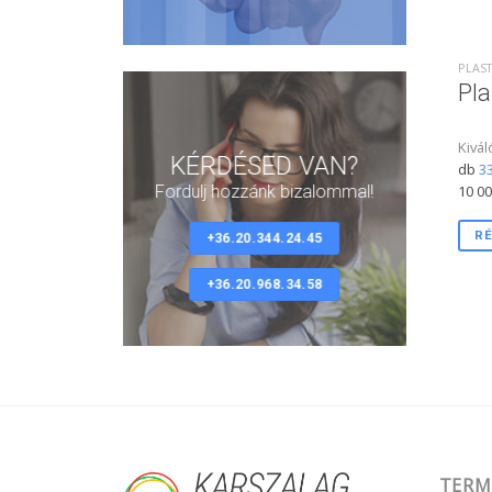
PLAST
Pla
Kivál
KÉRDÉSED VAN?
db
33
10 00
Fordulj hozzánk bizalommal!
RÉ
+36.20.344.24.45
+36.20.968.34.58
TERM