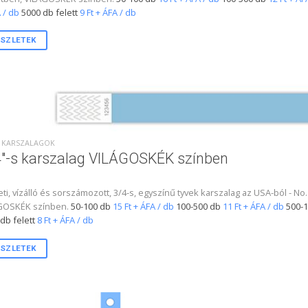
 / db
5000 db felett
9 Ft + ÁFA / db
SZLETEK
S KARSZALAGOK
″-s karszalag VILÁGOSKÉK színben
ti, vízálló és sorszámozott, 3/4-s, egyszínű tyvek karszalag az USA-ból -
GOSKÉK színben.
50-100 db
15 Ft + ÁFA / db
100-500 db
11 Ft + ÁFA / db
500-
db felett
8 Ft + ÁFA / db
SZLETEK