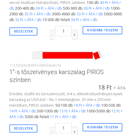
verzió kiválóan feliratozható. PIROS színben.
100 db
40 Ft + ÁFA /
db
200-400 db
39 Ft + ÁFA / db
500-900 db
38 Ft + ÁFA / db
1000-
2900 db
35 Ft + ÁFA / db
3000-4900 db
33 Ft + ÁFA / db
5000-9900
db
32 Ft + ÁFA / db
10 000 db felett
30 Ft + ÁFA / db
Szélesített vinyl csuklópánt PIROS színben menny
KOSÁRBA TESZEM
RÉSZLETEK
1″-S TŐSZELVÉNYES KARSZALAGOK
1″-s tőszelvényes karszalag PIROS
színben
18
Ft
+ ÁFA
Eredeti, vízálló és sorszámozott, 3/4-s, ellenőrzőszelvényes tyvek
karszalag az USA-ból – No.1 minőségben. 25 mm x 250 mm
méretben, PIROS színben.
50-100 db
18 Ft + ÁFA / db
100-500 db
14 Ft + ÁFA / db
500-1000 db
13 Ft + ÁFA / db
1000-5000 db
12 Ft +
ÁFA / db
5000 db felett
11 Ft + ÁFA / db
1"-s tőszelvényes karszalag PIROS színben menny
KOSÁRBA TESZEM
RÉSZLETEK