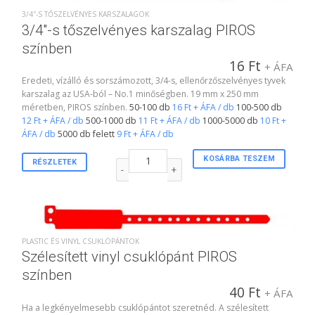
3/4″-S TŐSZELVÉNYES KARSZALAGOK
3/4″-s tőszelvényes karszalag PIROS
színben
16
Ft
+ ÁFA
Eredeti, vízálló és sorszámozott, 3/4-s, ellenőrzőszelvényes tyvek
karszalag az USA-ból – No.1 minőségben. 19 mm x 250 mm
méretben, PIROS színben.
50-100 db
16 Ft + ÁFA / db
100-500 db
12 Ft + ÁFA / db
500-1000 db
11 Ft + ÁFA / db
1000-5000 db
10 Ft +
ÁFA / db
5000 db felett
9 Ft + ÁFA / db
3/4"-s tőszelvényes karszalag PIROS színben men
KOSÁRBA TESZEM
RÉSZLETEK
PLASTIC ÉS VINYL CSUKLÓPÁNTOK
Szélesített vinyl csuklópánt PIROS
színben
40
Ft
+ ÁFA
Ha a legkényelmesebb csuklópántot szeretnéd. A szélesített