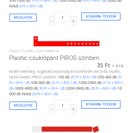
500-1000 db
10 Ft + ÁFA / db
1000-5000 db
9 Ft + ÁFA / db
5000 db
felett
8 Ft + ÁFA / db
3/4"-s karszalag PIROS színben mennyiség
KOSÁRBA TESZEM
RÉSZLETEK
PLASTIC ÉS VINYL CSUKLÓPÁNTOK
Plastic csuklópánt PIROS színben
35
Ft
+ ÁFA
Kiváló minőség, nagyfokú biztonság és komfortérzet! Erős, vízálló,
tartós kivitel. PIROS színben.
100 db
35 Ft + ÁFA / db
200-400 db
33
Ft + ÁFA / db
500-900 db
32 Ft + ÁFA / db
1000-2900 db
31 Ft + ÁFA /
db
3000-4900 db
30 Ft + ÁFA / db
5000-9900 db
28 Ft + ÁFA / db
10
000 db felett
26 Ft + ÁFA / db
Plastic csuklópánt PIROS színben mennyiség
KOSÁRBA TESZEM
RÉSZLETEK