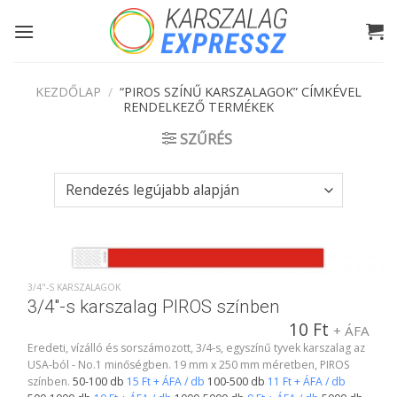
Skip
to
content
KEZDŐLAP
/
“PIROS SZÍNŰ KARSZALAGOK” CÍMKÉVEL
RENDELKEZŐ TERMÉKEK
SZŰRÉS
3/4"-S KARSZALAGOK
3/4″-s karszalag PIROS színben
10
Ft
+ ÁFA
Eredeti, vízálló és sorszámozott, 3/4-s, egyszínű tyvek karszalag az
USA-ból - No.1 minőségben. 19 mm x 250 mm méretben, PIROS
színben.
50-100 db
15 Ft + ÁFA / db
100-500 db
11 Ft + ÁFA / db