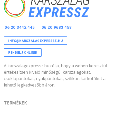
06 20 3442 445
06 20 9683 458
INFO@KARSZALAGEXPRESSZ.HU
RENDELJ ONLINE!
A karszalagexpressz.hu célja, hogy a weben keresztül
értékesítsen kiváló minőségű, karszalagokat,
csuklópántokat, nyakpántokat, szilikon karkötőket a
lehető legkedvezőbb áron.
TERMÉKEK