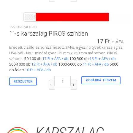
1″-S KARSZALAGOK
1″-s karszalag PIROS színben
17
Ft
+ ÁFA
Eredeti, vízálló és sorszámozott, 3/4-s, egyszínű tyvek karszalag az
USA-ból - No.1 minőségben. 25 mm x 250 mm méretben, PIROS
színben.
50-100 db
17 Ft + ÁFA / db
100-500 db
13 Ft + ÁFA / db
500-1000 db
12 Ft + ÁFA / db
1000-5000 db
11 Ft + ÁFA / db
5000
db felett
10 Ft + ÁFA / db
1"-s karszalag PIROS színben mennyiség
KOSÁRBA TESZEM
RÉSZLETEK