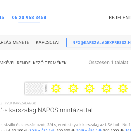
45
06 20 968 3458
BEJELENT
ÁRLÁS MENETE
KAPCSOLAT
INFO@KARSZALAGEXPRESSZ.
Összesen 1 találat
ÍMKÉVEL RENDELKEZŐ TERMÉKEK
ÁS TYVEK KARSZALAGOK
″-s karszalag NAPOS mintázattal
s, vízálló és sorszámozott, 3/4-s, eredeti, tyvek karszalag az USA-ból –
zattal.
50-100 db
30 Ft + ÁFA / db
100-500 db
20 Ft + ÁFA / db
500-1000 db
14 