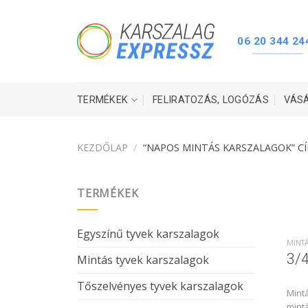
Skip
to
content
06 20 344 24
TERMÉKEK
FELIRATOZÁS, LOGÓZÁS
VÁS
KEZDŐLAP
/
“NAPOS MINTÁS KARSZALAGOK” C
TERMÉKEK
Egyszínű tyvek karszalagok
MINT
3/4
Mintás tyvek karszalagok
Tőszelvényes tyvek karszalagok
Mintá
mintá