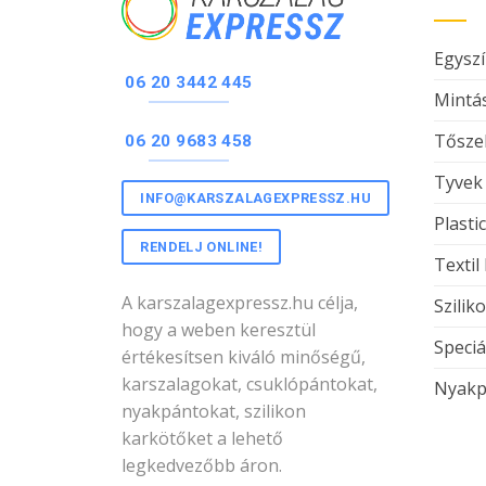
Egyszí
06 20 3442 445
Mintás
Tőszel
06 20 9683 458
Tyvek
INFO@KARSZALAGEXPRESSZ.HU
Plasti
RENDELJ ONLINE!
Textil
A karszalagexpressz.hu célja,
Szilik
hogy a weben keresztül
Speciá
értékesítsen kiváló minőségű,
karszalagokat, csuklópántokat,
Nyakp
nyakpántokat, szilikon
karkötőket a lehető
legkedvezőbb áron.