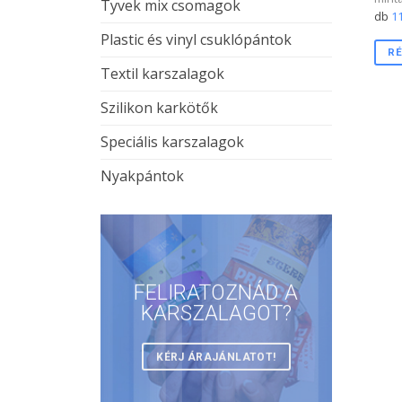
Tyvek mix csomagok
db
11
Plastic és vinyl csuklópántok
RÉ
Textil karszalagok
Szilikon karkötők
Speciális karszalagok
Nyakpántok
FELIRATOZNÁD A
KARSZALAGOT?
KÉRJ ÁRAJÁNLATOT!