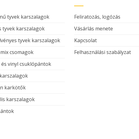
nű tyvek karszalagok
Feliratozás, logózás
 tyvek karszalagok
Vásárlás menete
vényes tyvek karszalagok
Kapcsolat
 mix csomagok
Felhasználási szabályzat
c és vinyl csuklópántok
 karszalagok
on karkötők
lis karszalagok
ántok