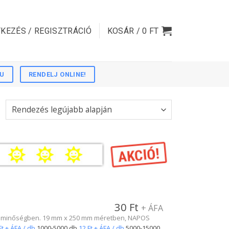
KEZÉS / REGISZTRÁCIÓ
KOSÁR /
0
FT
HU
RENDELJ ONLINE!
30
Ft
+ ÁFA
 No.1 minőségben. 19 mm x 250 mm méretben, NAPOS
Ft + ÁFA / db
1000-5000 db
12 Ft + ÁFA / db
5000-15000