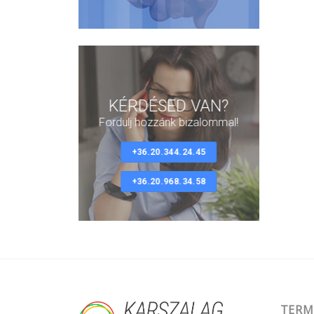
KÉRDÉSED VAN?
Fordulj hozzánk bizalommal!
+36.20.344.24.45
+36.20.968.34.58
TERM