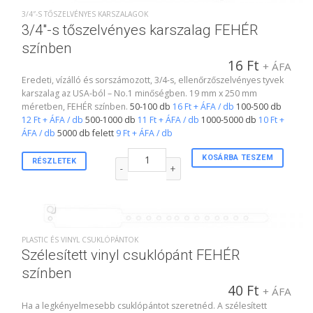
3/4″-S TŐSZELVÉNYES KARSZALAGOK
3/4″-s tőszelvényes karszalag FEHÉR
színben
16
Ft
+ ÁFA
Eredeti, vízálló és sorszámozott, 3/4-s, ellenőrzőszelvényes tyvek
karszalag az USA-ból – No.1 minőségben. 19 mm x 250 mm
méretben, FEHÉR színben.
50-100 db
16 Ft + ÁFA / db
100-500 db
12 Ft + ÁFA / db
500-1000 db
11 Ft + ÁFA / db
1000-5000 db
10 Ft +
ÁFA / db
5000 db felett
9 Ft + ÁFA / db
3/4"-s tőszelvényes karszalag FEHÉR színben me
KOSÁRBA TESZEM
RÉSZLETEK
PLASTIC ÉS VINYL CSUKLÓPÁNTOK
Szélesített vinyl csuklópánt FEHÉR
színben
40
Ft
+ ÁFA
Ha a legkényelmesebb csuklópántot szeretnéd. A szélesített