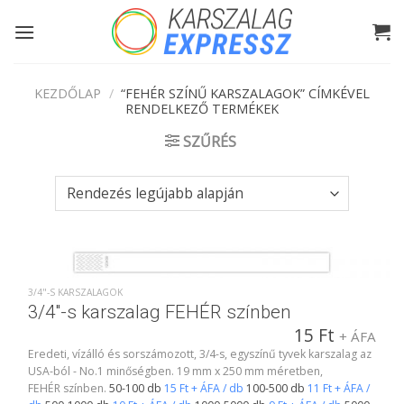
Skip
to
content
KEZDŐLAP
/
“FEHÉR SZÍNŰ KARSZALAGOK” CÍMKÉVEL
RENDELKEZŐ TERMÉKEK
SZŰRÉS
3/4"-S KARSZALAGOK
3/4″-s karszalag FEHÉR színben
15
Ft
+ ÁFA
Eredeti, vízálló és sorszámozott, 3/4-s, egyszínű tyvek karszalag az
USA-ból - No.1 minőségben. 19 mm x 250 mm méretben,
FEHÉR színben.
50-100 db
15 Ft + ÁFA / db
100-500 db
11 Ft + ÁFA /