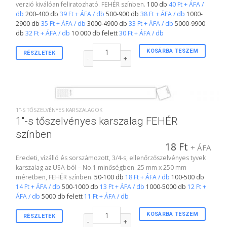
verzió kiválóan feliratozható. FEHÉR színben.
100 db
40 Ft + ÁFA /
db
200-400 db
39 Ft + ÁFA / db
500-900 db
38 Ft + ÁFA / db
1000-
2900 db
35 Ft + ÁFA / db
3000-4900 db
33 Ft + ÁFA / db
5000-9900
db
32 Ft + ÁFA / db
10 000 db felett
30 Ft + ÁFA / db
Szélesített vinyl csuklópánt FEHÉR színben menny
KOSÁRBA TESZEM
RÉSZLETEK
1″-S TŐSZELVÉNYES KARSZALAGOK
1″-s tőszelvényes karszalag FEHÉR
színben
18
Ft
+ ÁFA
Eredeti, vízálló és sorszámozott, 3/4-s, ellenőrzőszelvényes tyvek
karszalag az USA-ból – No.1 minőségben. 25 mm x 250 mm
méretben, FEHÉR színben.
50-100 db
18 Ft + ÁFA / db
100-500 db
14 Ft + ÁFA / db
500-1000 db
13 Ft + ÁFA / db
1000-5000 db
12 Ft +
ÁFA / db
5000 db felett
11 Ft + ÁFA / db
1"-s tőszelvényes karszalag FEHÉR színben menn
KOSÁRBA TESZEM
RÉSZLETEK