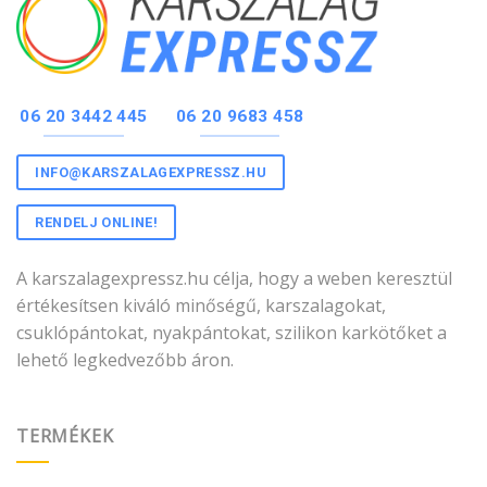
06 20 3442 445
06 20 9683 458
INFO@KARSZALAGEXPRESSZ.HU
RENDELJ ONLINE!
A karszalagexpressz.hu célja, hogy a weben keresztül
értékesítsen kiváló minőségű, karszalagokat,
csuklópántokat, nyakpántokat, szilikon karkötőket a
lehető legkedvezőbb áron.
TERMÉKEK