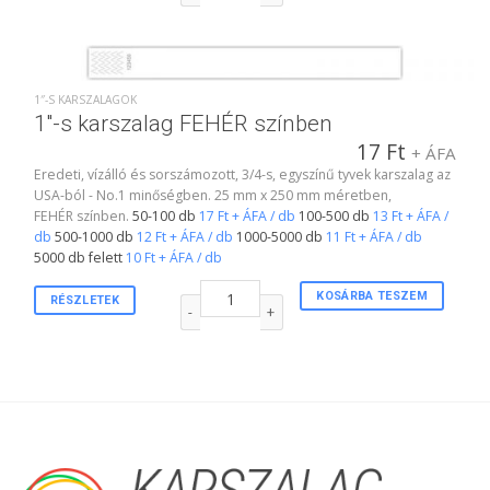
1″-S KARSZALAGOK
1″-s karszalag FEHÉR színben
17
Ft
+ ÁFA
Eredeti, vízálló és sorszámozott, 3/4-s, egyszínű tyvek karszalag az
USA-ból - No.1 minőségben. 25 mm x 250 mm méretben,
FEHÉR színben.
50-100 db
17 Ft + ÁFA / db
100-500 db
13 Ft + ÁFA /
db
500-1000 db
12 Ft + ÁFA / db
1000-5000 db
11 Ft + ÁFA / db
5000 db felett
10 Ft + ÁFA / db
1"-s karszalag FEHÉR színben mennyiség
KOSÁRBA TESZEM
RÉSZLETEK