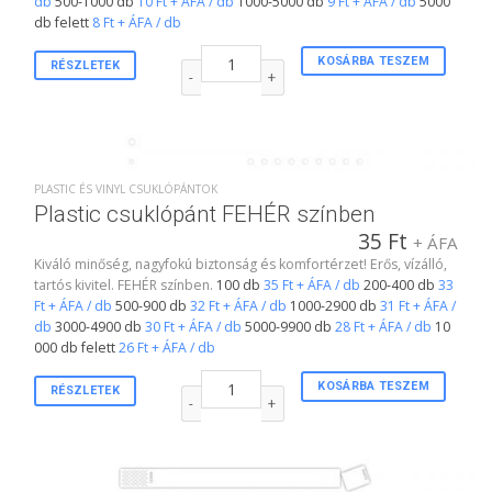
db
500-1000 db
10 Ft + ÁFA / db
1000-5000 db
9 Ft + ÁFA / db
5000
db felett
8 Ft + ÁFA / db
3/4"-s karszalag FEHÉR színben mennyiség
KOSÁRBA TESZEM
RÉSZLETEK
PLASTIC ÉS VINYL CSUKLÓPÁNTOK
Plastic csuklópánt FEHÉR színben
35
Ft
+ ÁFA
Kiváló minőség, nagyfokú biztonság és komfortérzet! Erős, vízálló,
tartós kivitel. FEHÉR színben.
100 db
35 Ft + ÁFA / db
200-400 db
33
Ft + ÁFA / db
500-900 db
32 Ft + ÁFA / db
1000-2900 db
31 Ft + ÁFA /
db
3000-4900 db
30 Ft + ÁFA / db
5000-9900 db
28 Ft + ÁFA / db
10
000 db felett
26 Ft + ÁFA / db
Plastic csuklópánt FEHÉR színben mennyiség
KOSÁRBA TESZEM
RÉSZLETEK