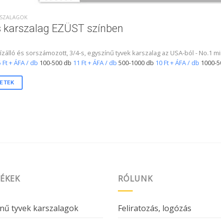
ARSZALAGOK
s karszalag EZÜST színben
 vízálló és sorszámozott, 3/4-s, egyszínű tyvek karszalag az USA-ból - No
 Ft + ÁFA / db
100-500 db
11 Ft + ÁFA / db
500-1000 db
10 Ft + ÁFA / db
1000-5
ETEK
ÉKEK
RÓLUNK
nű tyvek karszalagok
Feliratozás, logózás