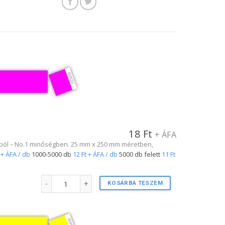
18
Ft
+ ÁFA
SA-ból – No.1 minőségben. 25 mm x 250 mm méretben,
 + ÁFA / db
1000-5000 db
12 Ft + ÁFA / db
5000 db felett
11 Ft
1"-s tőszelvényes karszalag PINK színben mennyiség
KOSÁRBA TESZEM