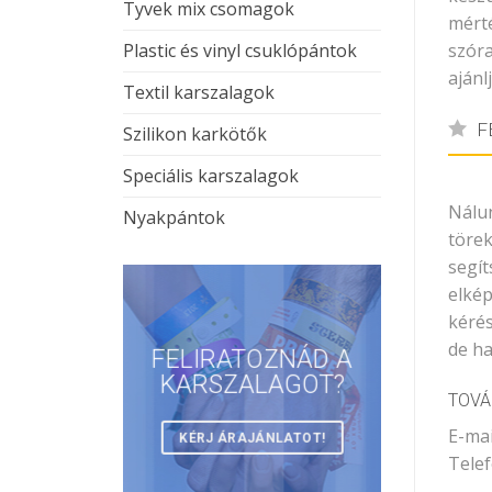
Tyvek mix csomagok
mérté
Plastic és vinyl csuklópántok
szóra
ajánl
Textil karszalagok
F
Szilikon karkötők
Speciális karszalagok
Nálun
Nyakpántok
törek
segít
elkép
kérés
de ha
FELIRATOZNÁD A
KARSZALAGOT?
TOVÁ
E-mai
KÉRJ ÁRAJÁNLATOT!
Tele