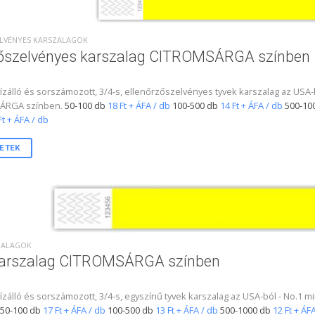
ZELVÉNYES KARSZALAGOK
tőszelvényes karszalag CITROMSÁRGA színben
 vízálló és sorszámozott, 3/4-s, ellenőrzőszelvényes tyvek karszalag az U
ÁRGA színben.
50-100 db
18 Ft + ÁFA / db
100-500 db
14 Ft + ÁFA / db
500-10
Ft + ÁFA / db
ETEK
SZALAGOK
karszalag CITROMSÁRGA színben
 vízálló és sorszámozott, 3/4-s, egyszínű tyvek karszalag az USA-ból - N
50-100 db
17 Ft + ÁFA / db
100-500 db
13 Ft + ÁFA / db
500-1000 db
12 Ft + ÁF