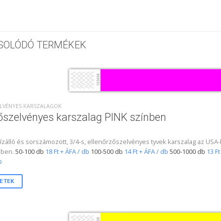
SOLÓDÓ TERMÉKEK
ZELVÉNYES KARSZALAGOK
tőszelvényes karszalag PINK színben
 vízálló és sorszámozott, 3/4-s, ellenőrzőszelvényes tyvek karszalag az U
nben.
50-100 db
18 Ft + ÁFA / db
100-500 db
14 Ft + ÁFA / db
500-1000 db
13 Ft
b
ETEK