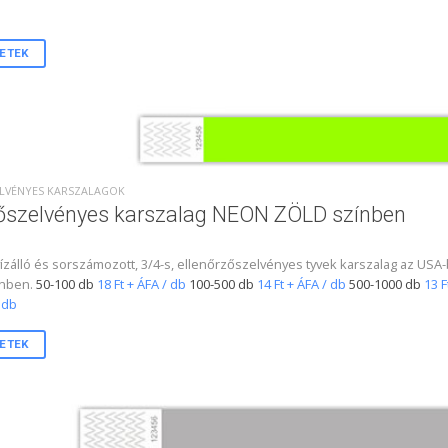
ETEK
ZELVÉNYES KARSZALAGOK
tőszelvényes karszalag NEON ZÖLD színben
 vízálló és sorszámozott, 3/4-s, ellenőrzőszelvényes tyvek karszalag az 
ínben.
50-100 db
18 Ft + ÁFA / db
100-500 db
14 Ft + ÁFA / db
500-1000 db
13 F
/ db
ETEK