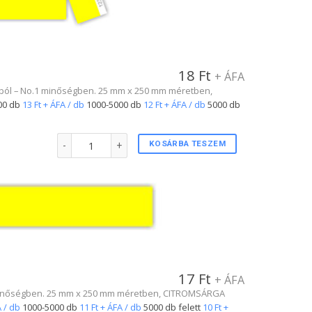
18
Ft
+ ÁFA
SA-ból – No.1 minőségben. 25 mm x 250 mm méretben,
00 db
13 Ft + ÁFA / db
1000-5000 db
12 Ft + ÁFA / db
5000 db
1"-s tőszelvényes karszalag CITROMSÁRGA színben mennyis
KOSÁRBA TESZEM
17
Ft
+ ÁFA
o.1 minőségben. 25 mm x 250 mm méretben, CITROMSÁRGA
A / db
1000-5000 db
11 Ft + ÁFA / db
5000 db felett
10 Ft +