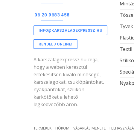
Mintás
Tőszel
06 20 9683 458
Tyvek
INFO@KARSZALAGEXPRESSZ.HU
Plasti
RENDELJ ONLINE!
Textil
A karszalagexpressz.hu célja,
Szilik
hogy a weben keresztül
Speciá
értékesítsen kiváló minőségű,
karszalagokat, csuklópántokat,
Nyakp
nyakpántokat, szilikon
karkötőket a lehető
legkedvezőbb áron.
TERMÉKEK
FIÓKOM
VÁSÁRLÁS MENETE
FELHASZNÁLÁ