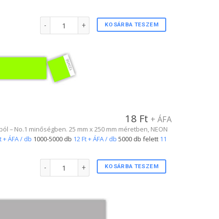
1"-s karszalag CITROMSÁRGA színben mennyiség
KOSÁRBA TESZEM
18
Ft
+ ÁFA
USA-ból – No.1 minőségben. 25 mm x 250 mm méretben, NEON
t + ÁFA / db
1000-5000 db
12 Ft + ÁFA / db
5000 db felett
11
1"-s tőszelvényes karszalag NEON ZÖLD színben mennyiség
KOSÁRBA TESZEM