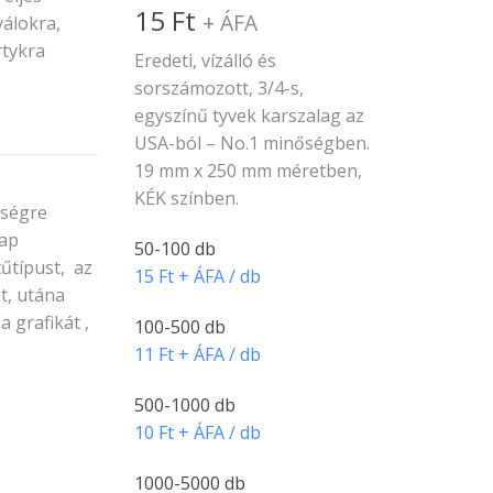
15
Ft
+ ÁFA
válokra,
rtykra
Eredeti, vízálló és
sorszámozott, 3/4-s,
egyszínű tyvek karszalag az
USA-ból – No.1 minőségben.
19 mm x 250 mm méretben,
KÉK színben.
őségre
lap
50-100 db
tűtípust, az
15 Ft + ÁFA / db
t, utána
 grafikát ,
100-500 db
11 Ft + ÁFA / db
500-1000 db
10 Ft + ÁFA / db
1000-5000 db