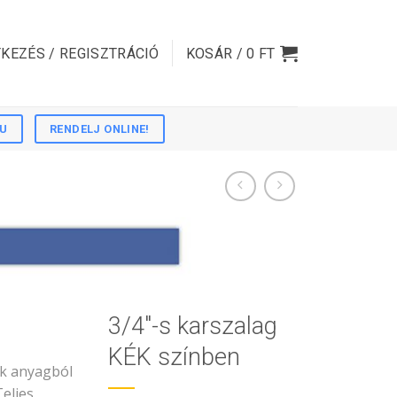
KEZÉS / REGISZTRÁCIÓ
KOSÁR /
0
FT
HU
RENDELJ ONLINE!
3/4″-s karszalag
KÉK színben
ek anyagból
Teljes