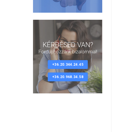
KÉRDÉSED VAN?
Fordulj hozzánk bizalommal!
+36.20.344.24.45
+36.20.968.34.58