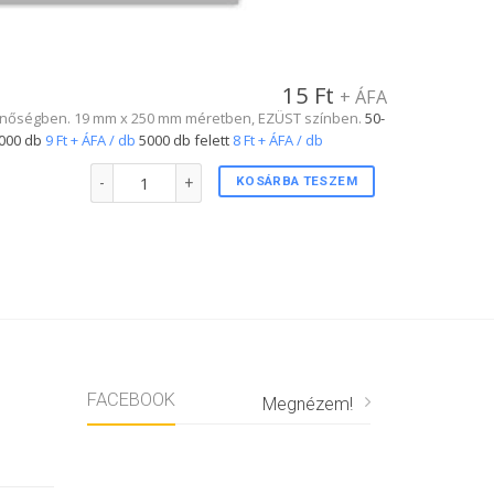
15
Ft
+ ÁFA
.1 minőségben. 19 mm x 250 mm méretben, EZÜST színben.
50-
000 db
9 Ft + ÁFA / db
5000 db felett
8 Ft + ÁFA / db
3/4"-s karszalag EZÜST színben mennyiség
KOSÁRBA TESZEM
FACEBOOK
Megnézem!