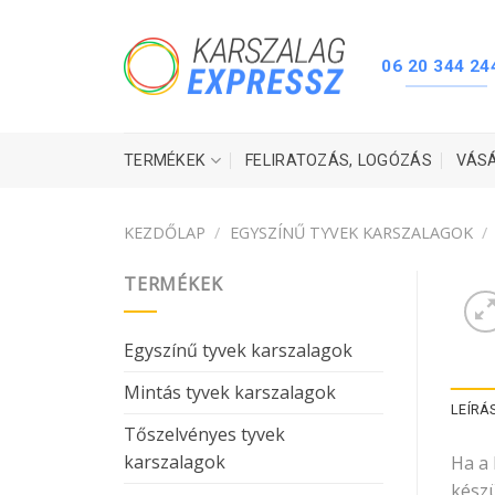
Skip
to
content
06 20 344 24
TERMÉKEK
FELIRATOZÁS, LOGÓZÁS
VÁS
KEZDŐLAP
/
EGYSZÍNŰ TYVEK KARSZALAGOK
/
TERMÉKEK
Egyszínű tyvek karszalagok
Mintás tyvek karszalagok
LEÍRÁ
Tőszelvényes tyvek
karszalagok
Ha a
készü