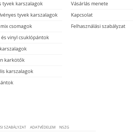
 tyvek karszalagok
Vásárlás menete
vényes tyvek karszalagok
Kapcsolat
 mix csomagok
Felhasználási szabályzat
c és vinyl csuklópántok
 karszalagok
on karkötők
lis karszalagok
ántok
SI SZABÁLYZAT
ADATVÉDELEM
NSZG