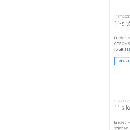
1″-S TŐS
1″-s 
Eredeti,
CITROMS
felett
11 
RÉSZL
1″-S KAR
1″-s 
Eredeti,
színben.