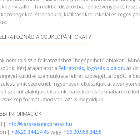
kben vízálló – fürdőkbe, diszkókba, rendezvényekre, feszti
kozóhelyekre, strandokra, kiállításokra, iskolai és céges pa
juk.
ELIRATOZNÁD A CSUKLÓPÁNTOKAT?
k nem találsz a feliratozáshoz “begépelhető ablakot”. Min
szünk. Kérj árajánlatot a
Feliratozás, logózás oldalon
, az űr
ségével küldd el számunkra a felirat szövegét, a logót, a be
zelést, amit szeretnél. Ingyenesen elkészítjük a látványterve
ed szerint alakítjuk. Örülünk, ha vektoros formában küldöd a
 csak kép formátumod van, azt is megoldjuk.
BBI INFORMÁCIÓK
l |
info@karszalagexpressz.hu
fon |
+36.20.344.24.45
vagy
+36.20.968.34.58