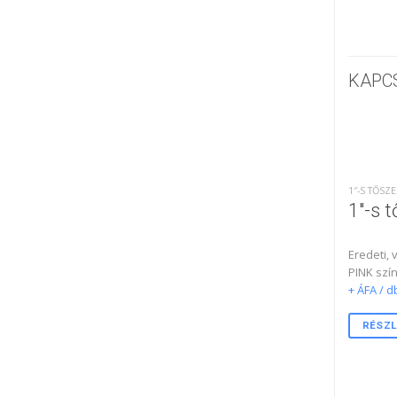
KAPC
1″-S TŐS
1″-s 
Eredeti,
PINK szí
+ ÁFA / d
RÉSZL