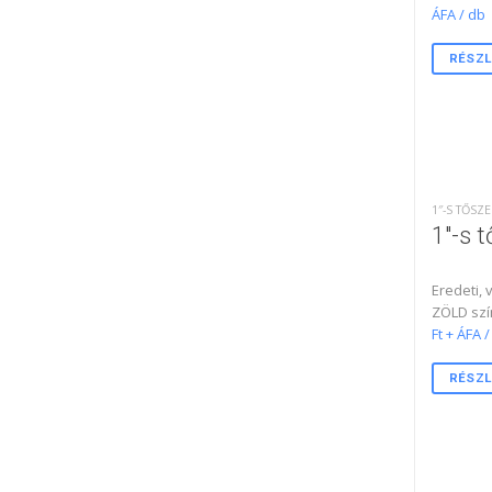
ÁFA / db
RÉSZL
1″-S TŐS
1″-s 
Eredeti,
ZÖLD sz
Ft + ÁFA 
RÉSZL