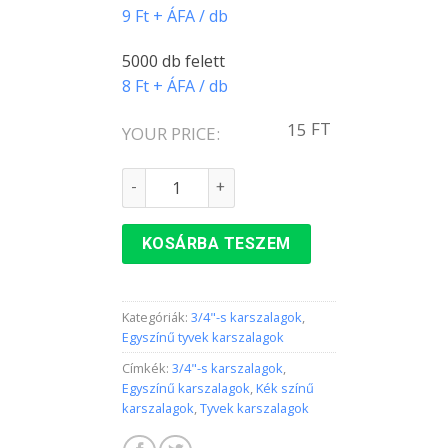
9 Ft + ÁFA / db
5000 db felett
8 Ft + ÁFA / db
FT
15
YOUR PRICE:
3/4"-s karszalag KÉK színben mennyiség
KOSÁRBA TESZEM
Kategóriák:
3/4"-s karszalagok
,
Egyszínű tyvek karszalagok
Címkék:
3/4"-s karszalagok
,
Egyszínű karszalagok
,
Kék színű
karszalagok
,
Tyvek karszalagok