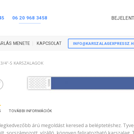
45
06 20 968 3458
BEJELENT
ÁRLÁS MENETE
KAPCSOLAT
INFO@KARSZALAGEXPRESSZ.
3/4"-S KARSZALAGOK
S
TOVÁBBI INFORMÁCIÓK
 legkedvezőbb árú megoldást keresed a beléptetéshez. Tyv
lt, sorszámozott, vízálló, könnyen feliratozható karszalag. 