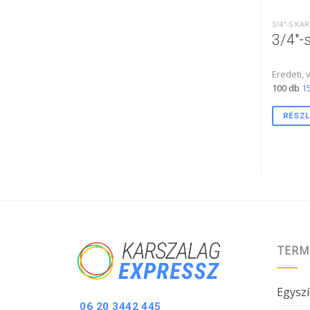
3/4"-S K
3/4″-
Eredeti,
100 db
15
RÉSZL
TERM
Egyszí
06 20 3442 445