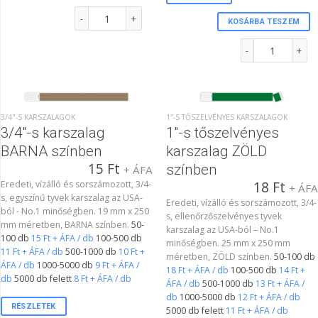
1"-s karszalag EZÜST színben mennyiség
KOSÁRBA TESZEM
1"-s tőszelvényes 
3/4"-S KARSZALAGOK
1″-S TŐSZELVÉNYES KARSZALAGOK
3/4″-s karszalag
1″-s tőszelvényes
BARNA színben
karszalag ZÖLD
15
Ft
színben
+ ÁFA
Eredeti, vízálló és sorszámozott, 3/4-
18
Ft
+ ÁF
s, egyszínű tyvek karszalag az USA-
Eredeti, vízálló és sorszámozott, 3/4-
ból - No.1 minőségben. 19 mm x 250
s, ellenőrzőszelvényes tyvek
mm méretben, BARNA színben.
50-
karszalag az USA-ból – No.1
100 db
15 Ft + ÁFA / db
100-500 db
minőségben. 25 mm x 250 mm
11 Ft + ÁFA / db
500-1000 db
10 Ft +
méretben, ZÖLD színben.
50-100 db
ÁFA / db
1000-5000 db
9 Ft + ÁFA /
18 Ft + ÁFA / db
100-500 db
14 Ft +
db
5000 db felett
8 Ft + ÁFA / db
ÁFA / db
500-1000 db
13 Ft + ÁFA /
db
1000-5000 db
12 Ft + ÁFA / db
RÉSZLETEK
5000 db felett
11 Ft + ÁFA / db