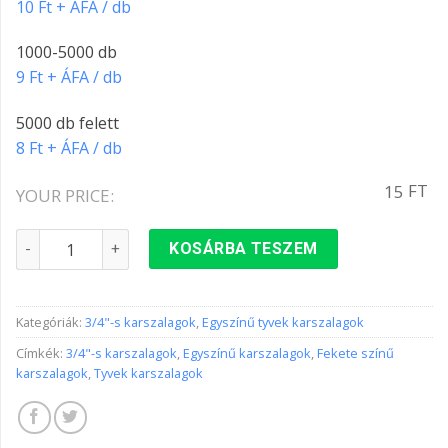
10 Ft + ÁFA / db
1000-5000 db
9 Ft + ÁFA / db
5000 db felett
8 Ft + ÁFA / db
FT
15
YOUR PRICE:
3/4"-s karszalag FEKETE színben mennyiség
KOSÁRBA TESZEM
Kategóriák:
3/4"-s karszalagok
,
Egyszínű tyvek karszalagok
Címkék:
3/4"-s karszalagok
,
Egyszínű karszalagok
,
Fekete színű
karszalagok
,
Tyvek karszalagok