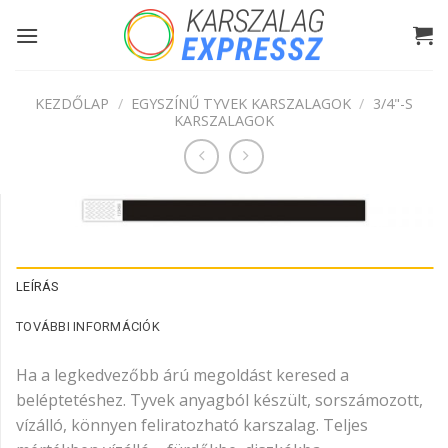
Skip
to
content
KEZDŐLAP
/
EGYSZÍNŰ TYVEK KARSZALAGOK
/
3/4"-S
KARSZALAGOK
LEÍRÁS
TOVÁBBI INFORMÁCIÓK
Ha a legkedvezőbb árú megoldást keresed a
beléptetéshez. Tyvek anyagból készült, sorszámozott,
vízálló, könnyen feliratozható karszalag. Teljes