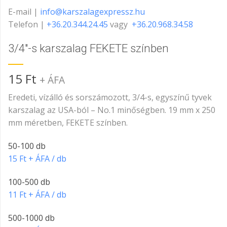
E-mail |
info@karszalagexpressz.hu
Telefon |
+36.20.344.24.45
vagy
+36.20.968.34.58
3/4″-s karszalag FEKETE színben
15
Ft
+ ÁFA
Eredeti, vízálló és sorszámozott, 3/4-s, egyszínű tyvek
karszalag az USA-ból – No.1 minőségben. 19 mm x 250
mm méretben, FEKETE színben.
50-100 db
15 Ft + ÁFA / db
100-500 db
11 Ft + ÁFA / db
500-1000 db