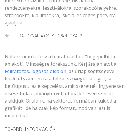
mértékben vízálló – fürdőkbe, diszkókba,
rendezvényekre, fesztiválokra, szórakozóhelyekre,
strandokra, kiállításokra, iskolai és céges partykra
ajánljuk.
FELIRATOZNÁD A CSUKLÓPÁNTOKAT?
Nálunk nem találsz a feliratozáshoz “begépelhető
ablakot”. Minőségre törekszünk. Kérj árajánlatot a
Feliratozás, logózás oldalon
, az űrlap segítségével
küldd el számunkra a felirat szövegét, a logót, a
betűtípust, az elképzelést, amit szeretnél. Ingyenesen
elkészítjük a látványtervet, utána kérésed szerint
alakítjuk. Örülünk, ha vektoros formában küldöd a
grafikát , de ha csak kép formátumod van, azt is
megoldjuk.
TOVÁBBI INFORMÁCIÓK