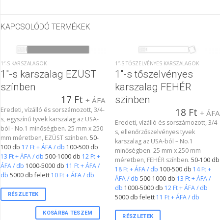
KAPCSOLÓDÓ TERMÉKEK
1″-S KARSZALAGOK
1″-S TŐSZELVÉNYES KARSZALAGOK
1″-s karszalag EZÜST
1″-s tőszelvényes
színben
karszalag FEHÉR
17
Ft
színben
+ ÁFA
Eredeti, vízálló és sorszámozott, 3/4-
18
Ft
+ ÁF
s, egyszínű tyvek karszalag az USA-
Eredeti, vízálló és sorszámozott, 3/4-
ból - No.1 minőségben. 25 mm x 250
s, ellenőrzőszelvényes tyvek
mm méretben, EZÜST színben.
50-
karszalag az USA-ból – No.1
100 db
17 Ft + ÁFA / db
100-500 db
minőségben. 25 mm x 250 mm
13 Ft + ÁFA / db
500-1000 db
12 Ft +
méretben, FEHÉR színben.
50-100 db
ÁFA / db
1000-5000 db
11 Ft + ÁFA /
18 Ft + ÁFA / db
100-500 db
14 Ft +
db
5000 db felett
10 Ft + ÁFA / db
ÁFA / db
500-1000 db
13 Ft + ÁFA /
db
1000-5000 db
12 Ft + ÁFA / db
RÉSZLETEK
5000 db felett
11 Ft + ÁFA / db
KOSÁRBA TESZEM
RÉSZLETEK