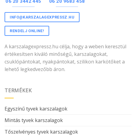
06 20 3442 445
06 20 9683 458
INFO@KARSZALAGEXPRESSZ.HU
RENDELJ ONLINE!
A karszalagexpressz.hu célja, hogy a weben keresztül
értékesítsen kiváló minőségű, karszalagokat,
csuklópántokat, nyakpántokat, szilikon karkötőket a
lehető legkedvezőbb áron.
TERMÉKEK
Egyszínű tyvek karszalagok
Mintás tyvek karszalagok
Tőszelvényes tyvek karszalagok