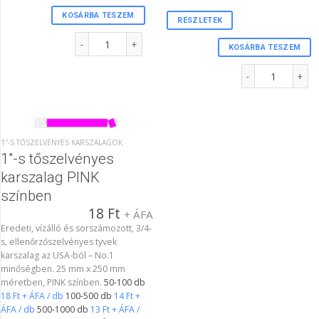
KOSÁRBA TESZEM
RÉSZLETEK
3/4"-s karszalag BARNA színben mennyiség
KOSÁRBA TESZEM
1"-s tőszelvényes
1″-S TŐSZELVÉNYES KARSZALAGOK
1″-s tőszelvényes
karszalag PINK
színben
18
Ft
+ ÁFA
Eredeti, vízálló és sorszámozott, 3/4-
s, ellenőrzőszelvényes tyvek
karszalag az USA-ból – No.1
minőségben. 25 mm x 250 mm
méretben, PINK színben.
50-100 db
18 Ft + ÁFA / db
100-500 db
14 Ft +
ÁFA / db
500-1000 db
13 Ft + ÁFA /