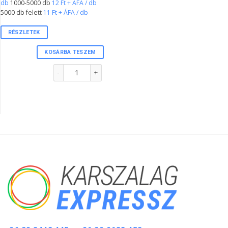
db
1000-5000 db
12 Ft + ÁFA / db
5000 db felett
11 Ft + ÁFA / db
RÉSZLETEK
KOSÁRBA TESZEM
1"-s tőszelvényes karszalag PINK színben mennyiség