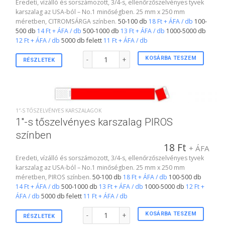
Eredeti, vízálló és sorszámozott, 3/4-s, ellenőrzőszelvényes tyvek
karszalag az USA-ból – No.1 minőségben. 25 mm x 250 mm
méretben, CITROMSÁRGA színben.
50-100 db
18 Ft + ÁFA / db
100-
500 db
14 Ft + ÁFA / db
500-1000 db
13 Ft + ÁFA / db
1000-5000 db
12 Ft + ÁFA / db
5000 db felett
11 Ft + ÁFA / db
1"-s tőszelvényes karszalag CITROMSÁRGA színb
KOSÁRBA TESZEM
RÉSZLETEK
1″-S TŐSZELVÉNYES KARSZALAGOK
1″-s tőszelvényes karszalag PIROS
színben
18
Ft
+ ÁFA
Eredeti, vízálló és sorszámozott, 3/4-s, ellenőrzőszelvényes tyvek
karszalag az USA-ból – No.1 minőségben. 25 mm x 250 mm
méretben, PIROS színben.
50-100 db
18 Ft + ÁFA / db
100-500 db
14 Ft + ÁFA / db
500-1000 db
13 Ft + ÁFA / db
1000-5000 db
12 Ft +
ÁFA / db
5000 db felett
11 Ft + ÁFA / db
1"-s tőszelvényes karszalag PIROS színben menny
KOSÁRBA TESZEM
RÉSZLETEK