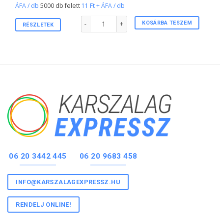
ÁFA / db
5000 db felett
11 Ft + ÁFA / db
1"-s tőszelvényes karszalag FEKETE színben men
KOSÁRBA TESZEM
RÉSZLETEK
06 20 3442 445
06 20 9683 458
INFO@KARSZALAGEXPRESSZ.HU
RENDELJ ONLINE!