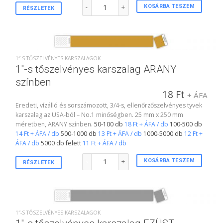
1"-s tőszelvényes karszalag NARANCSSÁRGA szí
KOSÁRBA TESZEM
RÉSZLETEK
1″-S TŐSZELVÉNYES KARSZALAGOK
1″-s tőszelvényes karszalag ARANY
színben
18
Ft
+ ÁFA
Eredeti, vízálló és sorszámozott, 3/4-s, ellenőrzőszelvényes tyvek
karszalag az USA-ból – No.1 minőségben. 25 mm x 250 mm
méretben, ARANY színben.
50-100 db
18 Ft + ÁFA / db
100-500 db
14 Ft + ÁFA / db
500-1000 db
13 Ft + ÁFA / db
1000-5000 db
12 Ft +
ÁFA / db
5000 db felett
11 Ft + ÁFA / db
1"-s tőszelvényes karszalag ARANY színben menn
KOSÁRBA TESZEM
RÉSZLETEK
1″-S TŐSZELVÉNYES KARSZALAGOK