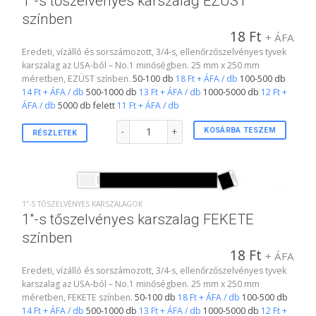
1″-s tőszelvényes karszalag EZÜST
színben
18
Ft
+ ÁFA
Eredeti, vízálló és sorszámozott, 3/4-s, ellenőrzőszelvényes tyvek
karszalag az USA-ból – No.1 minőségben. 25 mm x 250 mm
méretben, EZÜST színben.
50-100 db
18 Ft + ÁFA / db
100-500 db
14 Ft + ÁFA / db
500-1000 db
13 Ft + ÁFA / db
1000-5000 db
12 Ft +
ÁFA / db
5000 db felett
11 Ft + ÁFA / db
1"-s tőszelvényes karszalag EZÜST színben menn
KOSÁRBA TESZEM
RÉSZLETEK
1″-S TŐSZELVÉNYES KARSZALAGOK
1″-s tőszelvényes karszalag FEKETE
színben
18
Ft
+ ÁFA
Eredeti, vízálló és sorszámozott, 3/4-s, ellenőrzőszelvényes tyvek
karszalag az USA-ból – No.1 minőségben. 25 mm x 250 mm
méretben, FEKETE színben.
50-100 db
18 Ft + ÁFA / db
100-500 db
14 Ft + ÁFA / db
500-1000 db
13 Ft + ÁFA / db
1000-5000 db
12 Ft +