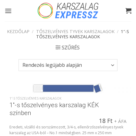
Skip
to
content
KEZDŐLAP
/
TŐSZELVÉNYES TYVEK KARSZALAGOK
/
1″-S
TŐSZELVÉNYES KARSZALAGOK
SZŰRÉS
1″-S TŐSZELVÉNYES KARSZALAGOK
1″-s tőszelvényes karszalag KÉK
színben
18
Ft
+ ÁFA
Eredeti, vízálló és sorszámozott, 3/4-s, ellenőrzőszelvényes tyvek
karszalag az USA-ból – No.1 minőségben. 25 mm x 250 mm