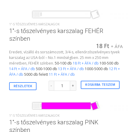
1″-S TŐSZELVÉNYES KARSZALAGOK
1″-s tőszelvényes karszalag FEHÉR
színben
18
Ft
+ ÁFA
Eredeti, vízálló és sorszámozott, 3/4-s, ellenőrzőszelvényes tyvek
karszalag az USA-ból – No.1 minőségben. 25 mm x 250 mm
méretben, FEHÉR színben.
50-100 db
18 Ft + ÁFA / db
100-500 db
14 Ft + ÁFA / db
500-1000 db
13 Ft + ÁFA / db
1000-5000 db
12 Ft +
ÁFA / db
5000 db felett
11 Ft + ÁFA / db
1"-s tőszelvényes karszalag FEHÉR színben menn
KOSÁRBA TESZEM
RÉSZLETEK
1″-S TŐSZELVÉNYES KARSZALAGOK
1″-s tőszelvényes karszalag PINK
színben