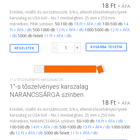
18
Ft
+ ÁFA
Eredeti, vízálló és sorszámozott, 3/4-s, ellenőrzőszelvényes tyvek
karszalag az USA-ból – No.1 minőségben. 25 mm x 250 mm
méretben, PINK színben.
50-100 db
18 Ft + ÁFA / db
100-500 db
14
Ft + ÁFA / db
500-1000 db
13 Ft + ÁFA / db
1000-5000 db
12 Ft + ÁFA
/ db
5000 db felett
11 Ft + ÁFA / db
1"-s tőszelvényes karszalag PINK színben mennyi
KOSÁRBA TESZEM
RÉSZLETEK
1″-S TŐSZELVÉNYES KARSZALAGOK
1″-s tőszelvényes karszalag
NARANCSSÁRGA színben
18
Ft
+ ÁFA
Eredeti, vízálló és sorszámozott, 3/4-s, ellenőrzőszelvényes tyvek
karszalag az USA-ból – No.1 minőségben. 25 mm x 250 mm
méretben, NARANCSSÁRGA színben.
50-100 db
18 Ft + ÁFA / db
100-500 db
14 Ft + ÁFA / db
500-1000 db
13 Ft + ÁFA / db
1000-5000
db
12 Ft + ÁFA / db
5000 db felett
11 Ft + ÁFA / db