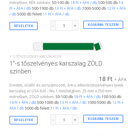
méretben, KÉK színben.
50-100 db
18 Ft + ÁFA / db
100-500 db
14
Ft + ÁFA / db
500-1000 db
13 Ft + ÁFA / db
1000-5000 db
12 Ft + ÁFA
/ db
5000 db felett
11 Ft + ÁFA / db
1"-s tőszelvényes karszalag KÉK színben mennyis
KOSÁRBA TESZEM
RÉSZLETEK
1″-S TŐSZELVÉNYES KARSZALAGOK
1″-s tőszelvényes karszalag ZÖLD
színben
18
Ft
+ ÁFA
Eredeti, vízálló és sorszámozott, 3/4-s, ellenőrzőszelvényes tyvek
karszalag az USA-ból – No.1 minőségben. 25 mm x 250 mm
méretben, ZÖLD színben.
50-100 db
18 Ft + ÁFA / db
100-500 db
14 Ft + ÁFA / db
500-1000 db
13 Ft + ÁFA / db
1000-5000 db
12 Ft +
ÁFA / db
5000 db felett
11 Ft + ÁFA / db
1"-s tőszelvényes karszalag ZÖLD színben menny
KOSÁRBA TESZEM
RÉSZLETEK