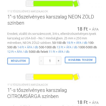
1″-S TŐSZELVÉNYES KARSZALAGOK
1″-s tőszelvényes karszalag NEON ZÖLD
színben
18
Ft
+ ÁFA
Eredeti, vízálló és sorszámozott, 3/4-s, ellenőrzőszelvényes tyvek
karszalag az USA-ból – No.1 minőségben. 25 mm x 250 mm
méretben, NEON ZÖLD színben.
50-100 db
18 Ft + ÁFA / db
100-
500 db
14 Ft + ÁFA / db
500-1000 db
13 Ft + ÁFA / db
1000-5000 db
12 Ft + ÁFA / db
5000 db felett
11 Ft + ÁFA / db
1"-s tőszelvényes karszalag NEON ZÖLD színben
KOSÁRBA TESZEM
RÉSZLETEK
1″-S TŐSZELVÉNYES KARSZALAGOK
1″-s tőszelvényes karszalag
CITROMSÁRGA színben
18
Ft
+ ÁFA