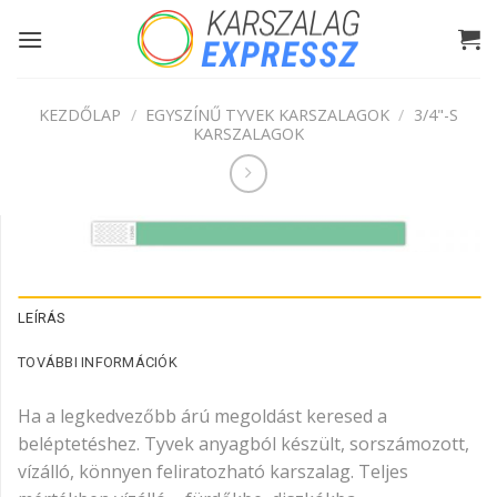
Skip
to
content
KEZDŐLAP
/
EGYSZÍNŰ TYVEK KARSZALAGOK
/
3/4"-S
KARSZALAGOK
LEÍRÁS
TOVÁBBI INFORMÁCIÓK
Ha a legkedvezőbb árú megoldást keresed a
beléptetéshez. Tyvek anyagból készült, sorszámozott,
vízálló, könnyen feliratozható karszalag. Teljes