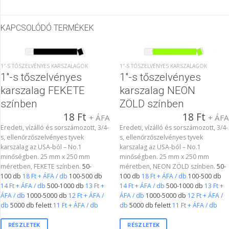
KAPCSOLÓDÓ TERMÉKEK
1″-S TŐSZELVÉNYES KARSZALAGOK
1″-S TŐSZELVÉNYES KARSZALAGOK
1″-s tőszelvényes
1″-s tőszelvényes
karszalag FEKETE
karszalag NEON
színben
ZÖLD színben
18
Ft
18
Ft
+ ÁFA
+ ÁF
Eredeti, vízálló és sorszámozott, 3/4-
Eredeti, vízálló és sorszámozott, 3/4-
s, ellenőrzőszelvényes tyvek
s, ellenőrzőszelvényes tyvek
karszalag az USA-ból – No.1
karszalag az USA-ból – No.1
minőségben. 25 mm x 250 mm
minőségben. 25 mm x 250 mm
méretben, FEKETE színben.
50-
méretben, NEON ZÖLD színben.
50-
100 db
18 Ft + ÁFA / db
100-500 db
100 db
18 Ft + ÁFA / db
100-500 db
14 Ft + ÁFA / db
500-1000 db
13 Ft +
14 Ft + ÁFA / db
500-1000 db
13 Ft +
ÁFA / db
1000-5000 db
12 Ft + ÁFA /
ÁFA / db
1000-5000 db
12 Ft + ÁFA /
db
5000 db felett
11 Ft + ÁFA / db
db
5000 db felett
11 Ft + ÁFA / db
RÉSZLETEK
RÉSZLETEK