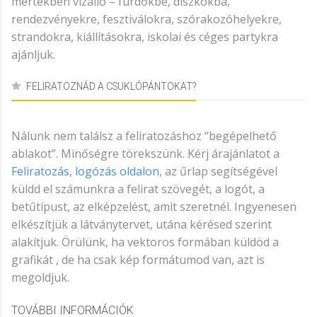
mértékben vízálló – fürdőkbe, diszkókba,
rendezvényekre, fesztiválokra, szórakozóhelyekre,
strandokra, kiállításokra, iskolai és céges partykra
ajánljuk.
FELIRATOZNÁD A CSUKLÓPÁNTOKAT?
Nálunk nem találsz a feliratozáshoz “begépelhető
ablakot”. Minőségre törekszünk. Kérj árajánlatot a
Feliratozás, logózás oldalon
, az űrlap segítségével
küldd el számunkra a felirat szövegét, a logót, a
betűtípust, az elképzelést, amit szeretnél. Ingyenesen
elkészítjük a látványtervet, utána kérésed szerint
alakítjuk. Örülünk, ha vektoros formában küldöd a
grafikát , de ha csak kép formátumod van, azt is
megoldjuk.
TOVÁBBI INFORMÁCIÓK