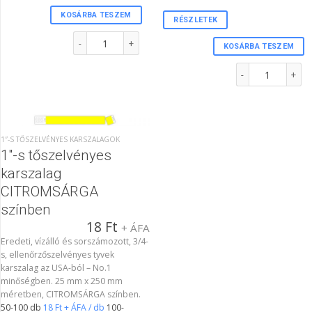
KOSÁRBA TESZEM
RÉSZLETEK
1"-s karszalag FEKETE színben mennyiség
KOSÁRBA TESZEM
1"-s tőszelvényes 
1″-S TŐSZELVÉNYES KARSZALAGOK
1″-s tőszelvényes
karszalag
CITROMSÁRGA
színben
18
Ft
+ ÁFA
Eredeti, vízálló és sorszámozott, 3/4-
s, ellenőrzőszelvényes tyvek
karszalag az USA-ból – No.1
minőségben. 25 mm x 250 mm
méretben, CITROMSÁRGA színben.
50-100 db
18 Ft + ÁFA / db
100-