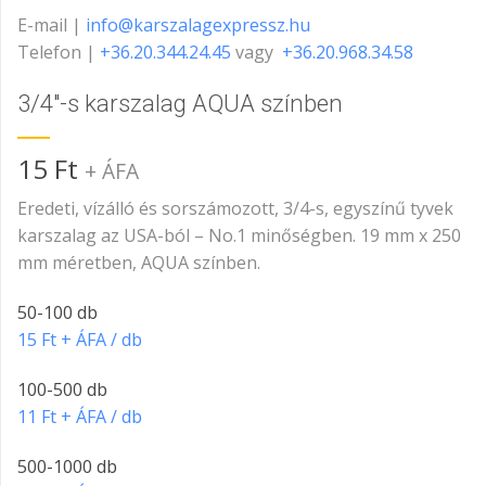
E-mail |
info@karszalagexpressz.hu
Telefon |
+36.20.344.24.45
vagy
+36.20.968.34.58
3/4″-s karszalag AQUA színben
15
Ft
+ ÁFA
Eredeti, vízálló és sorszámozott, 3/4-s, egyszínű tyvek
karszalag az USA-ból – No.1 minőségben. 19 mm x 250
mm méretben, AQUA színben.
50-100 db
15 Ft + ÁFA / db
100-500 db
11 Ft + ÁFA / db
500-1000 db