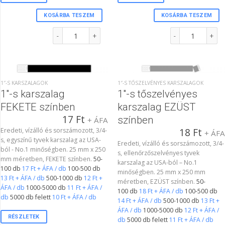
KOSÁRBA TESZEM
KOSÁRBA TESZEM
1"-s tőszelvényes karszalag FEKETE színben mennyiség
1"-s tőszelvényes
1″-S KARSZALAGOK
1″-S TŐSZELVÉNYES KARSZALAGOK
1″-s karszalag
1″-s tőszelvényes
FEKETE színben
karszalag EZÜST
17
Ft
színben
+ ÁFA
Eredeti, vízálló és sorszámozott, 3/4-
18
Ft
+ ÁF
s, egyszínű tyvek karszalag az USA-
Eredeti, vízálló és sorszámozott, 3/4-
ból - No.1 minőségben. 25 mm x 250
s, ellenőrzőszelvényes tyvek
mm méretben, FEKETE színben.
50-
karszalag az USA-ból – No.1
100 db
17 Ft + ÁFA / db
100-500 db
minőségben. 25 mm x 250 mm
13 Ft + ÁFA / db
500-1000 db
12 Ft +
méretben, EZÜST színben.
50-
ÁFA / db
1000-5000 db
11 Ft + ÁFA /
100 db
18 Ft + ÁFA / db
100-500 db
db
5000 db felett
10 Ft + ÁFA / db
14 Ft + ÁFA / db
500-1000 db
13 Ft +
ÁFA / db
1000-5000 db
12 Ft + ÁFA /
RÉSZLETEK
db
5000 db felett
11 Ft + ÁFA / db