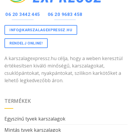
06 20 3442 445
06 20 9683 458
INFO@KARSZALAGEXPRESSZ.HU
RENDELJ ONLINE!
A karszalagexpressz.hu célja, hogy a weben keresztül
értékesítsen kiváló minőségű, karszalagokat,
csuklópántokat, nyakpántokat, szilikon karkötőket a
lehető legkedvezőbb áron.
TERMÉKEK
Egyszínű tyvek karszalagok
Mintás tyvek karszalagok