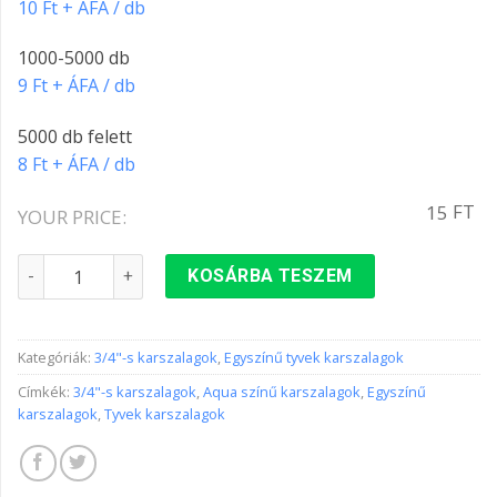
10 Ft + ÁFA / db
1000-5000 db
9 Ft + ÁFA / db
5000 db felett
8 Ft + ÁFA / db
FT
15
YOUR PRICE:
3/4"-s karszalag AQUA színben mennyiség
KOSÁRBA TESZEM
Kategóriák:
3/4"-s karszalagok
,
Egyszínű tyvek karszalagok
Címkék:
3/4"-s karszalagok
,
Aqua színű karszalagok
,
Egyszínű
karszalagok
,
Tyvek karszalagok